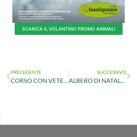
SCARICA IL VOLANTINO PROMO ANIMALI
PRECEDENTE
SUCCESSIVO
CORSO CON VETERINARIO: CONVIVERE FELICEMENTE CON IL TUO PICCOLO MAMMIFERO (CRICETO, CINCILLÀ, PORCELLINO D’INDIA, GERBILLO, TOPOLINO E RATTO)!
ALBERO DI NATALE VERO IN FORMA PER TUTTE LE FESTE!