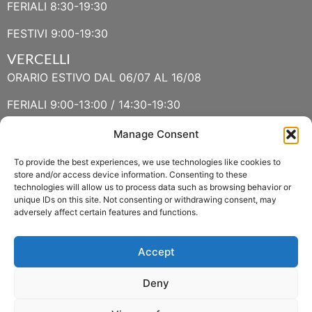
FERIALI 8:30-19:30
FESTIVI 9:00-19:30
VERCELLI
ORARIO ESTIVO DAL 06/07 AL 16/08
FERIALI 9:00-13:00 / 14:30-19:30
FESTIVI 9:30-13:00 / 14:30-19:30
Manage Consent
To provide the best experiences, we use technologies like cookies to
VERBANIA
store and/or access device information. Consenting to these
technologies will allow us to process data such as browsing behavior or
ORARIO ESTIVO LUGLIO E AGOSTO
unique IDs on this site. Not consenting or withdrawing consent, may
adversely affect certain features and functions.
FERIALI 8:30-13:00 / 15:00-19:00
FESTIVI 8:30-12:30
Accept
Deny