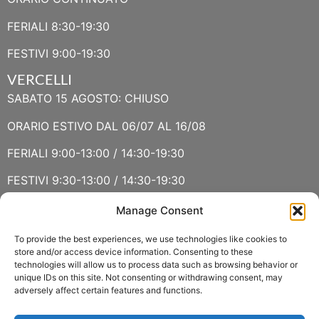
FERIALI 8:30-19:30
FESTIVI 9:00-19:30
VERCELLI
SABATO 15 AGOSTO: CHIUSO
ORARIO ESTIVO DAL 06/07 AL 16/08
FERIALI 9:00-13:00 / 14:30-19:30
FESTIVI 9:30-13:00 / 14:30-19:30
Manage Consent
VERBANIA
SABATO 15 AGOSTO E DOMENICA 16 AGOSTO: CHIUSO
To provide the best experiences, we use technologies like cookies to
store and/or access device information. Consenting to these
technologies will allow us to process data such as browsing behavior or
ORARIO ESTIVO LUGLIO E AGOSTO
unique IDs on this site. Not consenting or withdrawing consent, may
adversely affect certain features and functions.
FERIALI 8:30-13:00 / 15:00-19:00