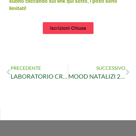
subito cliccando sul link qui sotto, i posti sono
limitati!
Iscrizioni Chiuse
PRECEDENTE
SUCCESSIVO
LABORATORIO CREATIVO PER ADULTI: CREA CON NOI IL TUO CENTROTAVOLA DI NATALE
MOOD NATALIZI 2025 E ZOOGARDEN IN FESTA: ECCO I VOLANTINI