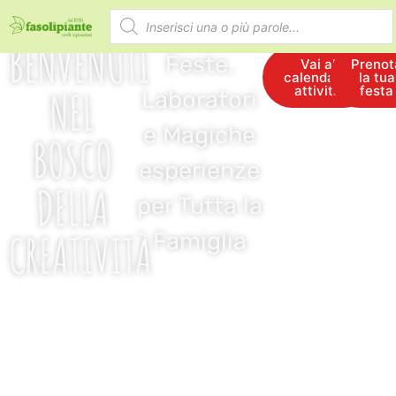
BENVENUTI
Feste,
Vai al
Prenot
calendario
la tua
NEL
attività
festa
Laboratori
e Magiche
BOSCO
esperienze
DELLA
per Tutta la
CREATIVITÀ
Famiglia