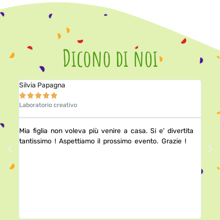
Dicono di noi
Silvia Papagna
Giad






Laboratorio creativo
Clie
ter ,
Mia figlia non voleva più venire a casa. Si e' divertita
É st
a 5
tantissimo ! Aspettiamo il prossimo evento. Grazie !
muff
ta
poi
e
port
ti
fami
Gra