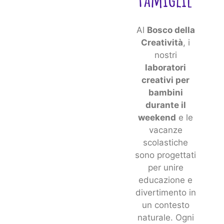
Al
Bosco della
Creatività
, i
nostri
laboratori
creativi per
bambini
durante il
weekend
e le
vacanze
scolastiche
sono progettati
per unire
educazione e
divertimento in
un contesto
naturale. Ogni