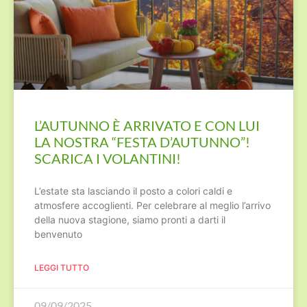
L’AUTUNNO È ARRIVATO E CON LUI
LA NOSTRA “FESTA D’AUTUNNO”!
SCARICA I VOLANTINI!
L’estate sta lasciando il posto a colori caldi e
atmosfere accoglienti. Per celebrare al meglio l’arrivo
della nuova stagione, siamo pronti a darti il
benvenuto
LEGGI TUTTO
09/09/2025