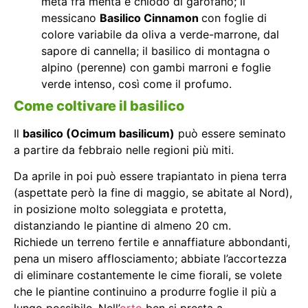
metà fra menta e chiodo di garofano; il
messicano
Basilico Cinnamon
con foglie di
colore variabile da oliva a verde-marrone, dal
sapore di cannella; il basilico di montagna o
alpino (perenne) con gambi marroni e foglie
verde intenso, così come il profumo.
Come coltivare il basilico
Il
basilico (Ocimum basilicum)
può essere seminato
a partire da febbraio nelle regioni più miti.
Da aprile in poi può essere trapiantato in piena terra
(aspettate però la fine di maggio, se abitate al Nord),
in posizione molto soleggiata e protetta,
distanziando le piantine di almeno 20 cm.
Richiede un terreno fertile e annaffiature abbondanti,
pena un misero afflosciamento; abbiate l’accortezza
di eliminare costantemente le cime fiorali, se volete
che le piantine continuino a produrre foglie il più a