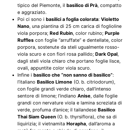
tipico del Piemonte, il
basilico di Prà
, compatto
e aggraziato.
Poi ci sono i
basilici a foglia colorata
:
Violetto
Nano
, una piantina di 25 cm carica di foglioline
viola porpora;
Red Rubin
, color rubino;
Purple
Ruffles
con foglie “arruffate” e dentellate, color
porpora, sostenute da steli ugualmente rosso-
viola scuro e con fiori rosa pallido;
Dark Opal
,
dagli steli viola chiaro che portano foglie lisce,
ovali, appuntite color viola scuro.
Infine i
basilico che “non sanno di basilico”
:
l’italiano
Basilico Limone
(O. b. citriodorum),
con foglie grandi verde chiaro, dall’intenso
sentore di limone; l’indiano
Anise
, dalle foglie
grandi con nervature viola e lamina screziata di
verde, profuma d’anice; il tailandese
Basilico
Thai Siam Queen
(O. b. thyrsiflora), che sa di
liquirizia; il vietnamita
Horapha
, dall’aroma a