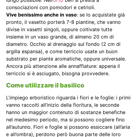
lungo possibile. Nell’
orto
ben si presta a
consociazioni con pomodori e cetrioli.
Vive benissimo anche in vaso
: se lo acquistate già
pronto, il vasetto porterà 7-8 piantine, che vanno
divise in vasetti singoli, oppure coltivate tutte
insieme in un vaso grande, di almeno 20 cm di
diametro. Occhio al drenaggio sul fondo (2 cm di
argilla espansa), e come terriccio usate un buon
substrato per piante aromatiche, oppure universale.
Ancora più attenzione alle annaffiature: appena il
terriccio si è asciugato, bisogna provvedere.
Come utilizzare il basilico
L’impiego erboristico riguarda i fiori e le foglie: i primi
vanno raccolti all’inizio della fioritura, le seconde
hanno un maggior contenuto di sostanze benefiche
nel medesimo periodo, ma si possono cogliere fino
all’autunno. Fiori e foglie si possono essiccare (all’aria
e all’ombra), perdono però buona parte delle loro