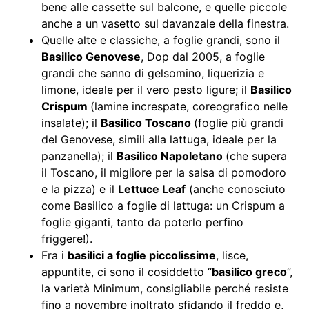
bene alle cassette sul balcone, e quelle piccole
anche a un vasetto sul davanzale della finestra.
Quelle alte e classiche, a foglie grandi, sono il
Basilico Genovese
, Dop dal 2005, a foglie
grandi che sanno di gelsomino, liquerizia e
limone, ideale per il vero pesto ligure; il
Basilico
Crispum
(lamine increspate, coreografico nelle
insalate); il
Basilico Toscano
(foglie più grandi
del Genovese, simili alla lattuga, ideale per la
panzanella); il
Basilico Napoletano
(che supera
il Toscano, il migliore per la salsa di pomodoro
e la pizza) e il
Lettuce Leaf
(anche conosciuto
come Basilico a foglie di lattuga: un Crispum a
foglie giganti, tanto da poterlo perfino
friggere!).
Fra i
basilici a foglie piccolissime
, lisce,
appuntite, ci sono il cosiddetto “
basilico greco
”,
la varietà Minimum, consigliabile perché resiste
fino a novembre inoltrato sfidando il freddo e,