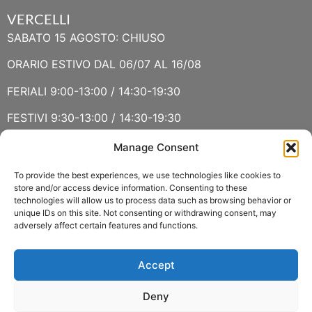
VERCELLI
SABATO 15 AGOSTO: CHIUSO
ORARIO ESTIVO DAL 06/07 AL 16/08
FERIALI 9:00-13:00 / 14:30-19:30
FESTIVI 9:30-13:00 / 14:30-19:30
Manage Consent
VERBANIA
SABATO 15 AGOSTO E DOMENICA 16 AGOSTO: CHIUSO
To provide the best experiences, we use technologies like cookies to
store and/or access device information. Consenting to these
technologies will allow us to process data such as browsing behavior or
ORARIO ESTIVO LUGLIO E AGOSTO
unique IDs on this site. Not consenting or withdrawing consent, may
adversely affect certain features and functions.
FERIALI 8:30-13:00 / 15:00-19:00
FESTIVI 8:30-12:30
Accept
Deny