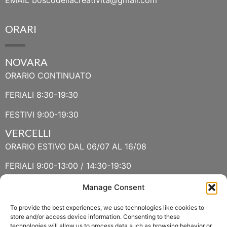
EMAIL
boscodellacreativita@gmail.com
ORARI
NOVARA
ORARIO CONTINUATO
FERIALI 8:30-19:30
FESTIVI 9:00-19:30
VERCELLI
ORARIO ESTIVO DAL 06/07 AL 16/08
FERIALI 9:00-13:00 / 14:30-19:30
FESTIVI 9:30-13:00 / 14:30-19:30
Manage Consent
To provide the best experiences, we use technologies like cookies to
VERBANIA
store and/or access device information. Consenting to these
technologies will allow us to process data such as browsing behavior or