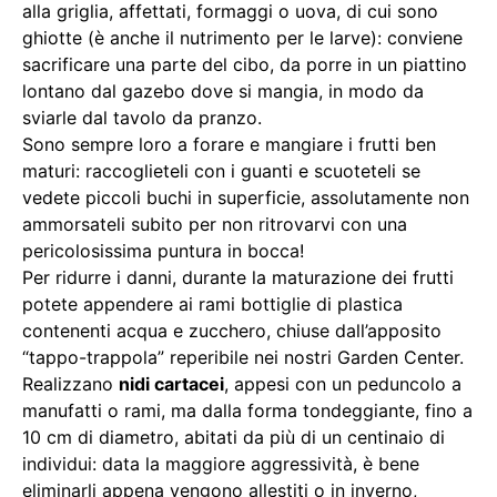
alla griglia, affettati, formaggi o uova, di cui sono
ghiotte (è anche il nutrimento per le larve): conviene
sacrificare una parte del cibo, da porre in un piattino
lontano dal gazebo dove si mangia, in modo da
sviarle dal tavolo da pranzo.
Sono sempre loro a forare e mangiare i frutti ben
maturi: raccoglieteli con i guanti e scuoteteli se
vedete piccoli buchi in superficie, assolutamente non
ammorsateli subito per non ritrovarvi con una
pericolosissima puntura in bocca!
Per ridurre i danni, durante la maturazione dei frutti
potete appendere ai rami bottiglie di plastica
contenenti acqua e zucchero, chiuse dall’apposito
“tappo-trappola” reperibile nei nostri Garden Center.
Realizzano
nidi cartacei
, appesi con un peduncolo a
manufatti o rami, ma dalla forma tondeggiante, fino a
10 cm di diametro, abitati da più di un centinaio di
individui: data la maggiore aggressività, è bene
eliminarli appena vengono allestiti o in inverno,