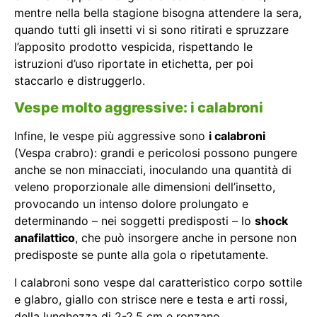
mentre nella bella stagione bisogna attendere la sera,
quando tutti gli insetti vi si sono ritirati e spruzzare
l’apposito prodotto vespicida, rispettando le
istruzioni d’uso riportate in etichetta, per poi
staccarlo e distruggerlo.
Vespe molto aggressive: i calabroni
Infine, le vespe più aggressive sono
i calabroni
(Vespa crabro): grandi e pericolosi possono pungere
anche se non minacciati, inoculando una quantità di
veleno proporzionale alle dimensioni dell’insetto,
provocando un intenso dolore prolungato e
determinando – nei soggetti predisposti – lo
shock
anafilattico
, che può insorgere anche in persone non
predisposte se punte alla gola o ripetutamente.
I calabroni sono vespe dal caratteristico corpo sottile
e glabro, giallo con strisce nere e testa e arti rossi,
della lunghezza di 2-2,5 cm e ronzano