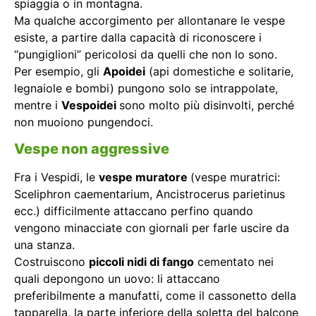
spiaggia o in montagna.
Ma qualche accorgimento per allontanare le vespe
esiste, a partire dalla capacità di riconoscere i
“pungiglioni” pericolosi da quelli che non lo sono.
Per esempio, gli
Apoidei
(api domestiche e solitarie,
legnaiole e bombi) pungono solo se intrappolate,
mentre i
Vespoidei
sono molto più disinvolti, perché
non muoiono pungendoci.
Vespe non aggressive
Fra i Vespidi, le
vespe muratore
(vespe muratrici:
Sceliphron caementarium, Ancistrocerus parietinus
ecc.) difficilmente attaccano perfino quando
vengono minacciate con giornali per farle uscire da
una stanza.
Costruiscono
piccoli nidi di fango
cementato nei
quali depongono un uovo: li attaccano
preferibilmente a manufatti, come il cassonetto della
tapparella, la parte inferiore della soletta del balcone