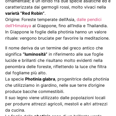
ornamentale; è un ibrido fra due specie asiatiche ed è
caratterizzata dai germogli rossi, molto vivaci nella
varietà “Red Robin”
.
Origine: Foreste temperate dell’Asia,
dalle pendici
dell’Himalaya
al Giappone, fino all’India e Thailandia.
In Giappone le foglie della photinia hanno un valore
rituale: vengono bruciate per favorire la meditazione.
Il nome deriva da un termine del greco antico che
significa
“luminosità”
in riferimento alle sue foglie
lucide e brillanti che risultano molto evidenti nella
penombra delle foreste, riflettendo la luce che filtra
dal fogliame più alto.
La specie
Photinia glabra
, progenitrice della photinia
che utilizziamo in giardino, nelle sue terre d’origine
produce bacche commestibili.
Il suo legno viene utilizzato dalle popolazioni locali
per produrre attrezzi agricoli, mestoli e altri attrezzi
da cucina.