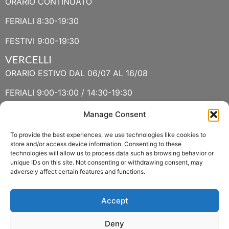
ORARIO CONTINUATO
FERIALI 8:30-19:30
FESTIVI 9:00-19:30
VERCELLI
ORARIO ESTIVO DAL 06/07 AL 16/08
FERIALI 9:00-13:00 / 14:30-19:30
FESTIVI 9:30-13:00 / 14:30-19:30
Manage Consent
To provide the best experiences, we use technologies like cookies to
VERBANIA
store and/or access device information. Consenting to these
technologies will allow us to process data such as browsing behavior or
ORARIO ESTIVO LUGLIO E AGOSTO
unique IDs on this site. Not consenting or withdrawing consent, may
adversely affect certain features and functions.
FERIALI 8:30-13:00 / 15:00-19:00
FESTIVI 8:30-12:30
Accept
Deny