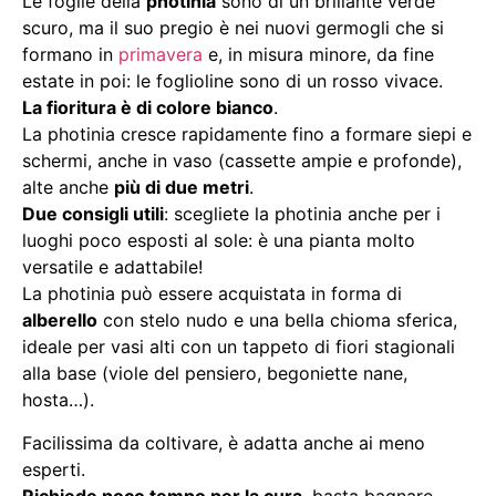
Le foglie della
photinia
sono di un brillante verde
scuro, ma il suo pregio è nei nuovi germogli che si
formano in
primavera
e, in misura minore, da fine
estate in poi: le foglioline sono di un rosso vivace.
La fioritura è di colore bianco
.
La photinia cresce rapidamente fino a formare siepi e
schermi, anche in vaso (cassette ampie e profonde),
alte anche
più di due metri
.
Due consigli utili
: scegliete la photinia anche per i
luoghi poco esposti al sole: è una pianta molto
versatile e adattabile!
La photinia può essere acquistata in forma di
alberello
con stelo nudo e una bella chioma sferica,
ideale per vasi alti con un tappeto di fiori stagionali
alla base (viole del pensiero, begoniette nane,
hosta…).
Facilissima da coltivare, è adatta anche ai meno
esperti.
Richiede poco tempo per la cura
, basta bagnare