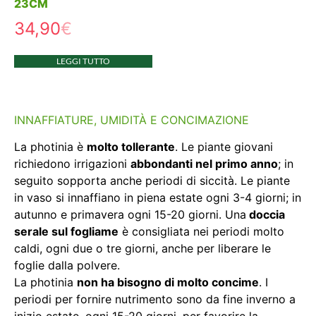
23CM
34,90
€
LEGGI TUTTO
INNAFFIATURE, UMIDITÀ E CONCIMAZIONE
La photinia è
molto tollerante
. Le piante giovani
richiedono irrigazioni
abbondanti nel primo anno
; in
seguito sopporta anche periodi di siccità. Le piante
in vaso si innaffiano in piena estate ogni 3-4 giorni; in
autunno e primavera ogni 15-20 giorni. Una
doccia
serale sul fogliame
è consigliata nei periodi molto
caldi, ogni due o tre giorni, anche per liberare le
foglie dalla polvere.
La photinia
non ha bisogno di molto concime
. I
periodi per fornire nutrimento sono da fine inverno a
inizio estate, ogni 15-20 giorni, per favorire la