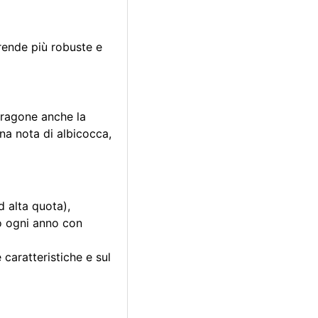
 rende più robuste e
aragone anche la
na nota di albicocca,
d alta quota),
no ogni anno con
 caratteristiche e sul