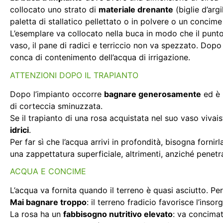
collocato uno strato di
materiale drenante
(biglie d’arg
paletta di stallatico pellettato o in polvere o un concime
L’esemplare va collocato nella buca in modo che il punt
vaso, il pane di radici e terriccio non va spezzato. Dopo
conca di contenimento dell’acqua di irrigazione.
ATTENZIONI DOPO IL TRAPIANTO
Dopo l’impianto occorre
bagnare generosamente
ed è 
di corteccia sminuzzata.
Se il trapianto di una rosa acquistata nel suo vaso viva
idrici
.
Per far sì che l’acqua arrivi in profondità, bisogna fo
una zappettatura superficiale, altrimenti, anziché penetr
ACQUA E CONCIME
L’acqua va fornita quando il terreno è quasi asciutto. Pe
Mai bagnare troppo
: il terreno fradicio favorisce l’ins
La rosa ha un
fabbisogno nutritivo elevato
: va concimat