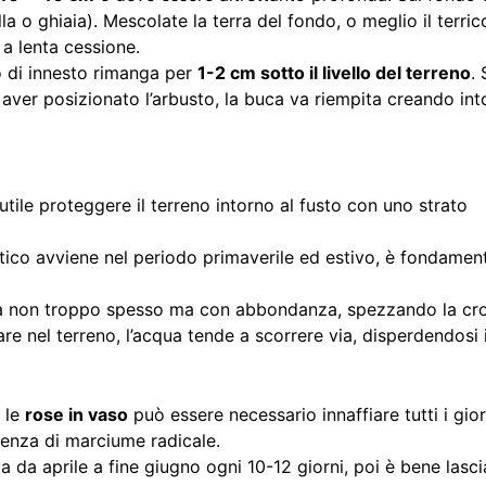
illa o ghiaia). Mescolate la terra del fondo, o meglio il terri
 a lenta cessione.
o di innesto rimanga per
1-2 cm sotto il livello del terreno
. 
 aver posizionato l’arbusto, la buca va riempita creando int
utile proteggere il terreno intorno al fusto con uno strato
istico avviene nel periodo primaverile ed estivo, è fondamen
rnirla non troppo spesso ma con abbondanza, spezzando la cr
are nel terreno, l’acqua tende a scorrere via, disperdendosi 
r le
rose in vaso
può essere necessario innaffiare tutti i gior
orgenza di marciume radicale.
a da aprile a fine giugno ogni 10-12 giorni, poi è bene lasc