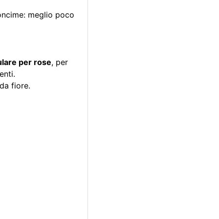
 concime: meglio poco
lare per rose
, per
nti.
da fiore.