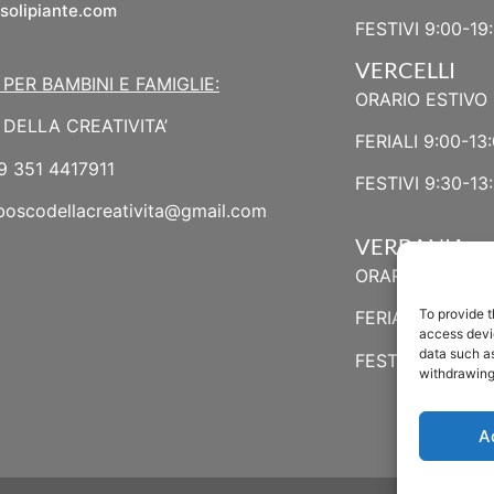
solipiante.com
FESTIVI 9:00-19
VERCELLI
 PER BAMBINI E FAMIGLIE:
ORARIO ESTIVO 
DELLA CREATIVITA’
FERIALI 9:00-13:
9 351 4417911
FESTIVI 9:30-13:
boscodellacreativita@gmail.com
VERBANIA
ORARIO ESTIVO
To provide t
FERIALI 8:30-13:
access devic
data such as
FESTIVI 8:30-12
withdrawing
A