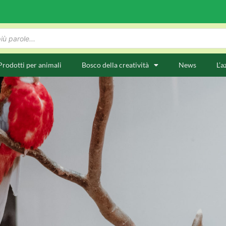
Prodotti per animali
Bosco della creatività
News
L’a