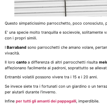
Questo simpaticissimo parrocchetto, poco conosciuto, pr
E’ una specie molto tranquilla e socievole, solitamente 
con i propri simili.
I
Barraband
sono parrocchetti che amano volare, pertant
vivacità.
Il loro
canto
a differenza di altri parrocchetti risulta
mel
affezionano facilmente ai padroni, soprattutto se alleva
Entrambi volatili possono vivere tra i 15 e i 20 anni.
Se invece siete tra i fortunati con un giardino o un terra
per aiutarli durante l’inverno.
Infine
per tutti gli amanti dei pappagalli
, imperdibile.