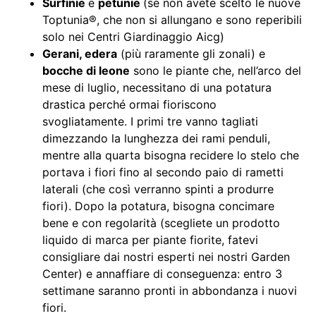
Surfinie
e
petunie
(se non avete scelto le nuove
Toptunia®, che non si allungano e sono reperibili
solo nei Centri Giardinaggio Aicg)
Gerani, edera
(più raramente gli zonali) e
bocche di leone
sono le piante che, nell’arco del
mese di luglio, necessitano di una potatura
drastica perché ormai fioriscono
svogliatamente. I primi tre vanno tagliati
dimezzando la lunghezza dei rami penduli,
mentre alla quarta bisogna recidere lo stelo che
portava i fiori fino al secondo paio di rametti
laterali (che così verranno spinti a produrre
fiori). Dopo la potatura, bisogna concimare
bene e con regolarità (scegliete un prodotto
liquido di marca per piante fiorite, fatevi
consigliare dai nostri esperti nei nostri Garden
Center) e annaffiare di conseguenza: entro 3
settimane saranno pronti in abbondanza i nuovi
fiori.