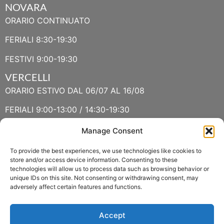
NOVARA
ORARIO CONTINUATO
FERIALI 8:30-19:30
FESTIVI 9:00-19:30
VERCELLI
ORARIO ESTIVO DAL 06/07 AL 16/08
FERIALI 9:00-13:00 / 14:30-19:30
FESTIVI 9:30-13:00 / 14:30-19:30
Manage Consent
To provide the best experiences, we use technologies like cookies to
VERBANIA
store and/or access device information. Consenting to these
technologies will allow us to process data such as browsing behavior or
ORARIO ESTIVO LUGLIO E AGOSTO
unique IDs on this site. Not consenting or withdrawing consent, may
adversely affect certain features and functions.
FERIALI 8:30-13:00 / 15:00-19:00
FESTIVI 8:30-12:30
Accept