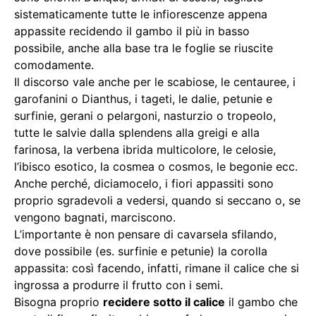
sistematicamente tutte le infiorescenze appena
appassite recidendo il gambo il più in basso
possibile, anche alla base tra le foglie se riuscite
comodamente.
Il discorso vale anche per le scabiose, le centauree, i
garofanini o Dianthus, i tageti, le dalie, petunie e
surfinie, gerani o pelargoni, nasturzio o tropeolo,
tutte le salvie dalla splendens alla greigi e alla
farinosa, la verbena ibrida multicolore, le celosie,
l’ibisco esotico, la cosmea o cosmos, le begonie ecc.
Anche perché, diciamocelo, i fiori appassiti sono
proprio sgradevoli a vedersi, quando si seccano o, se
vengono bagnati, marciscono.
L’importante è non pensare di cavarsela sfilando,
dove possibile (es. surfinie e petunie) la corolla
appassita: così facendo, infatti, rimane il calice che si
ingrossa a produrre il frutto con i semi.
Bisogna proprio
recidere sotto il calice
il gambo che