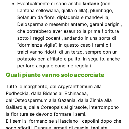
Eventualmente ci sono anche
lantane
(non
Lantana sellowiana, gialla o lilla), plumbago,
Solanum da fiore, dipladenia e mandevilla,
Delosperma o mesembriantemo, gerani parigini,
che potrebbero aver esaurito la prima fioritura
sotto i raggi cocenti, andando in una sorta di
“dormienza vigile”. In questo caso i rami o i
tralci vanno ridotti di un terzo, sempre con un
potatoio ben affilato e pulito. In seguito, anche
per loro acqua e concime regolari.
Quali piante vanno solo accorciate
Tutte le margherite, dall’Argyranthemum alla
Rudbeckia, dalla Bidens all’Echinacea,
dall’Osteospermum alla Gazania, dalla Zinnia alla
Gaillardia, dalla Coreopsis al girasole, interrompono
la fioritura se devono formare i semi.
E i semi si formano se si lasciano i capolini dopo che
sono sfioriti. Dunque, armati di cesoie, tagliate