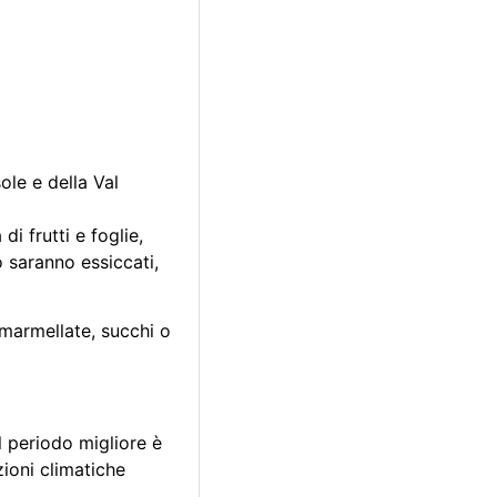
sole e della Val
i frutti e foglie,
o saranno essiccati,
 marmellate, succhi o
l periodo migliore è
zioni climatiche