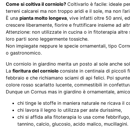
Come si coltiva il corniolo?
Coltivarlo è facile: ideale pe
terreni calcarei ma non troppo aridi e il sole, ma non l’ar
È una
pianta molto longeva
, vive infatti oltre 50 anni, 
crescere liberamente, fiorire e fruttificare insieme ad alt
Attenzione: non utilizzate in cucina o in fitoterapia altr
loro parti sono leggermente tossiche.
Non impiegate neppure le specie ornamentali, tipo Cornus 
o gastronomico.
Un corniolo in giardino merita un posto al sole anche solo
La
fioritura del corniolo
consiste in centinaia di piccoli 
febbraio e che richiamano sciami di api felici. Poi spunter
colore rosso scarlatto lucente, commestibili in confettura
Dunque un Cornus mas in giardino è ornamentale, amico de
chi tinge le stoffe in maniera naturale ne ricava il c
chi lavora il legno lo utilizza per aste durissime,
chi si affida alla fitoterapia lo usa come febbrifugo
tannino, calcio, glucosio, acido malico, mucillagini.