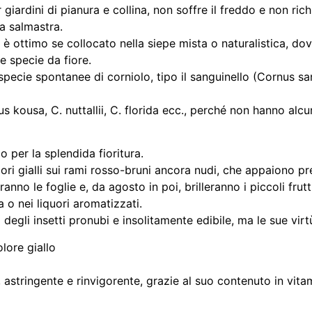
r giardini di pianura e collina, non soffre il freddo e non ri
ia salmastra.
ed è ottimo se collocato nella siepe mista o naturalistica, dov
re specie da fiore.
e specie spontanee di corniolo, tipo il sanguinello (Cornus s
kousa, C. nuttallii, C. florida ecc., perché non hanno alcu
 per la splendida fioritura.
fiori gialli sui rami rosso-bruni ancora nudi, che appaiono p
anno le foglie e, da agosto in poi, brilleranno i piccoli frutt
 o nei liquori aromatizzati.
gli insetti pronubi e insolitamente edibile, ma le sue virt
olore giallo
, astringente e rinvigorente, grazie al suo contenuto in vita