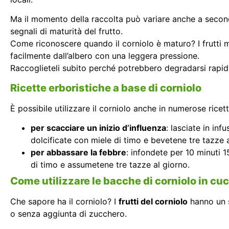
Ma il momento della raccolta può variare anche a seconda 
segnali di maturità del frutto.
Come riconoscere quando il corniolo è maturo? I frutti 
facilmente dall’albero con una leggera pressione.
Raccoglieteli subito perché potrebbero degradarsi rapid
Ricette erboristiche a base di corniolo
È possibile utilizzare il corniolo anche in numerose ricet
per scacciare un inizio d’influenza
: lasciate in inf
dolcificate con miele di timo e bevetene tre tazze a
per abbassare la febbre
: infondete per 10 minuti 15
di timo e assumetene tre tazze al giorno.
Come utilizzare le bacche di corniolo in cu
Che sapore ha il corniolo? I
frutti del corniolo
hanno un s
o senza aggiunta di zucchero.