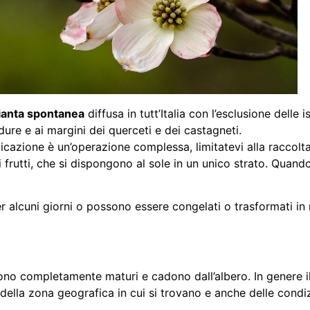
ianta spontanea
diffusa in tutt’Italia con l’esclusione delle i
adure e ai margini dei querceti e dei castagneti.
icazione è un’operazione complessa, limitatevi alla raccolta d
i frutti, che si dispongono al sole in un unico strato. Quand
er alcuni giorni o possono essere congelati o trasformati in
 sono completamente maturi e cadono dall’albero. In genere i
da della zona geografica in cui si trovano e anche delle condi