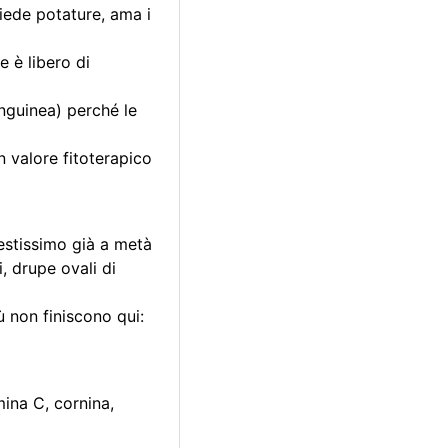
chiede potature, ama i
e è libero di
anguinea) perché le
n valore fitoterapico
restissimo già a metà
i, drupe ovali di
ù non finiscono qui:
mina C, cornina,