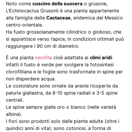
Noto come
cuscino della suocera
o grusone,
L’Echinocactus Grusonii è una pianta appartenente
alla famiglia delle
Cactaceae
, endemica del Messico
centro-orientale.
Ha fusto grossolanamente cilindrico o globoso, che
si appiattisce verso l’apice, in condizioni ottimali può
raggiungere i 90 cm di diametro.
È una pianta
xerofila
cioè adattata ai
climi aridi
:
infatti il fusto è verde per svolgere la fotosintesi
clorofilliana e le foglie sono trasformate in spine per
non disperdere acqua.
Le costolature sono ornate da areole ricoperte da
peluria giallastra, da 8-10 spine radiali e 3-5 spine
centrali.
Le spine sempre gialle oro o bianco (nelle varietà
albina).
I fiori sono prodotti solo dalle piante adulte (oltre i
quindici anni di vita); sono cotonosi, a forma di