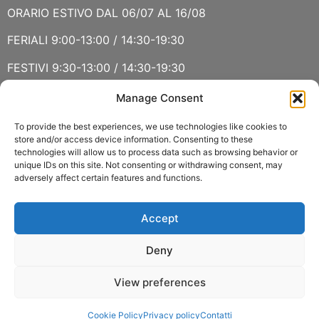
ORARIO ESTIVO DAL 06/07 AL 16/08
FERIALI 9:00-13:00 / 14:30-19:30
FESTIVI 9:30-13:00 / 14:30-19:30
Manage Consent
VERBANIA
SABATO 15 AGOSTO E DOMENICA 16 AGOSTO: CHIUSO
To provide the best experiences, we use technologies like cookies to
store and/or access device information. Consenting to these
technologies will allow us to process data such as browsing behavior or
ORARIO ESTIVO LUGLIO E AGOSTO
unique IDs on this site. Not consenting or withdrawing consent, may
adversely affect certain features and functions.
FERIALI 8:30-13:00 / 15:00-19:00
FESTIVI 8:30-12:30
Accept
Deny
View preferences
Copyright 2022 © Fasoli Piante P.IVA 01159790037 –
Cookie Policy
Privacy policy
Contatti
Policy delle spedizioni
–
Privacy policy
–
Cookie policy