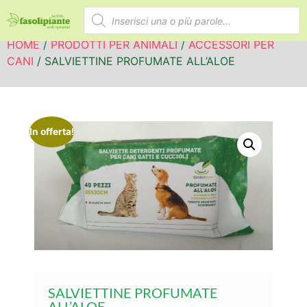
HOME
/
PRODOTTI PER ANIMALI
/
ACCESSORI PER
CANI
/ SALVIETTINE PROFUMATE ALL’ALOE
In offerta!
SALVIETTINE PROFUMATE
ALL’ALOE