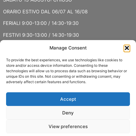
ORARIO ESTIVO DAL 06/07 AL 16/08
FERIALI 9:00-13:00 / 14:30-19:30
FESTIVI 9:30-13:00 / 14:30-19:30
Manage Consent
VERBANIA
SABATO 15 AGOSTO E DOMENICA 16 AGOSTO: CHIUSO
To provide the best experiences, we use technologies like cookies to
store and/or access device information. Consenting to these
technologies will allow us to process data such as browsing behavior or
ORARIO ESTIVO LUGLIO E AGOSTO
unique IDs on this site. Not consenting or withdrawing consent, may
adversely affect certain features and functions.
FERIALI 8:30-13:00 / 15:00-19:00
FESTIVI 8:30-12:30
Accept
Deny
View preferences
Copyright 2022 © Fasoli Piante P.IVA 01159790037 –