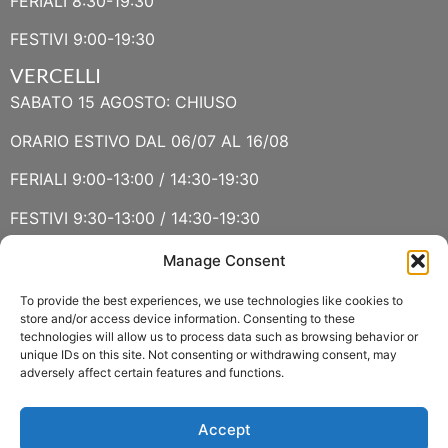
FERIALI 8:30-19:30
FESTIVI 9:00-19:30
VERCELLI
SABATO 15 AGOSTO: CHIUSO
ORARIO ESTIVO DAL 06/07 AL 16/08
FERIALI 9:00-13:00 / 14:30-19:30
FESTIVI 9:30-13:00 / 14:30-19:30
Manage Consent
VERBANIA
SABATO 15 AGOSTO E DOMENICA 16 AGOSTO: CHIUSO
To provide the best experiences, we use technologies like cookies to
store and/or access device information. Consenting to these
technologies will allow us to process data such as browsing behavior or
ORARIO ESTIVO LUGLIO E AGOSTO
unique IDs on this site. Not consenting or withdrawing consent, may
adversely affect certain features and functions.
FERIALI 8:30-13:00 / 15:00-19:00
FESTIVI 8:30-12:30
Accept