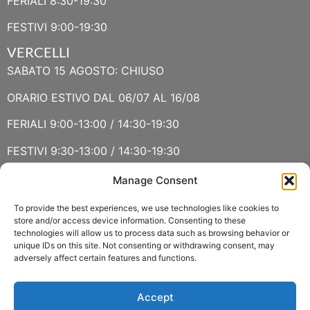
FERIALI 8:30-19:30
FESTIVI 9:00-19:30
VERCELLI
SABATO 15 AGOSTO: CHIUSO
ORARIO ESTIVO DAL 06/07 AL 16/08
FERIALI 9:00-13:00 / 14:30-19:30
FESTIVI 9:30-13:00 / 14:30-19:30
Manage Consent
VERBANIA
SABATO 15 AGOSTO E DOMENICA 16 AGOSTO: CHIUSO
To provide the best experiences, we use technologies like cookies to
store and/or access device information. Consenting to these
technologies will allow us to process data such as browsing behavior or
ORARIO ESTIVO LUGLIO E AGOSTO
unique IDs on this site. Not consenting or withdrawing consent, may
adversely affect certain features and functions.
FERIALI 8:30-13:00 / 15:00-19:00
FESTIVI 8:30-12:30
Accept