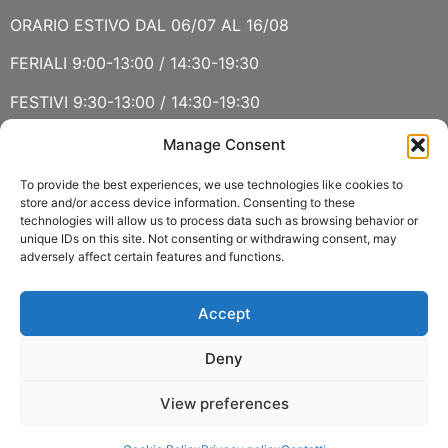
ORARIO ESTIVO DAL 06/07 AL 16/08
FERIALI 9:00-13:00 / 14:30-19:30
FESTIVI 9:30-13:00 / 14:30-19:30
Manage Consent
VERBANIA
SABATO 15 AGOSTO E DOMENICA 16 AGOSTO: CHIUSO
To provide the best experiences, we use technologies like cookies to
store and/or access device information. Consenting to these
technologies will allow us to process data such as browsing behavior or
ORARIO ESTIVO LUGLIO E AGOSTO
unique IDs on this site. Not consenting or withdrawing consent, may
adversely affect certain features and functions.
FERIALI 8:30-13:00 / 15:00-19:00
FESTIVI 8:30-12:30
Accept
Deny
View preferences
Copyright 2022 © Fasoli Piante P.IVA 01159790037 –