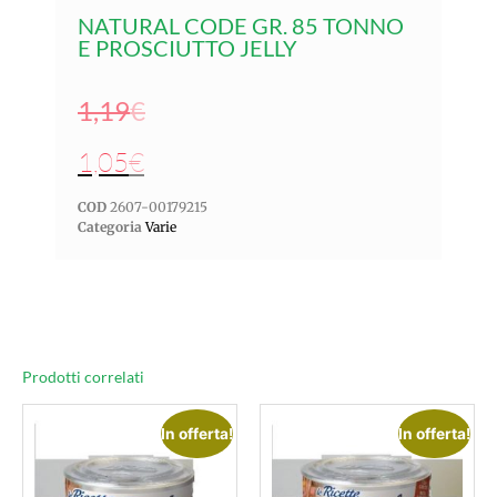
NATURAL CODE GR. 85 TONNO
E PROSCIUTTO JELLY
1,19
€
1,05
€
COD
2607-00179215
Categoria
Varie
Prodotti correlati
In offerta!
In offerta!