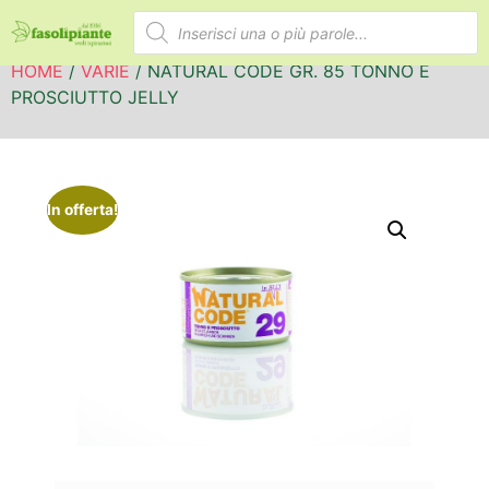
HOME
/
VARIE
/ NATURAL CODE GR. 85 TONNO E
PROSCIUTTO JELLY
In offerta!