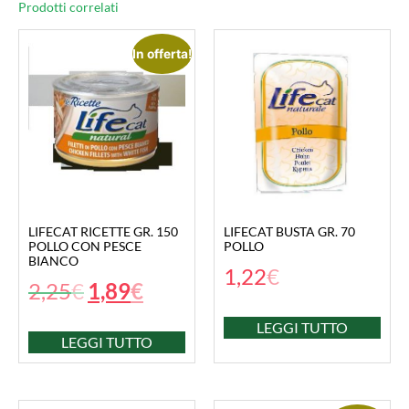
Prodotti correlati
In offerta!
LIFECAT RICETTE GR. 150
LIFECAT BUSTA GR. 70
POLLO CON PESCE
POLLO
BIANCO
1,22
€
2,25
€
1,89
€
LEGGI TUTTO
LEGGI TUTTO