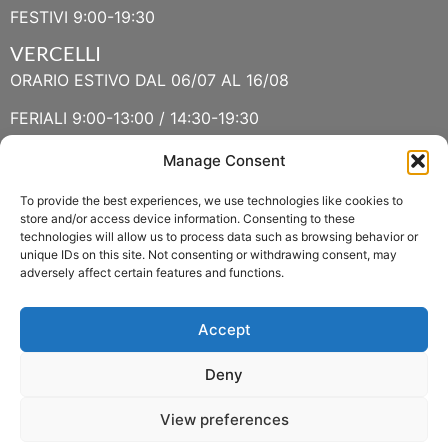
FESTIVI 9:00-19:30
VERCELLI
ORARIO ESTIVO DAL 06/07 AL 16/08
FERIALI 9:00-13:00 / 14:30-19:30
FESTIVI 9:30-13:00 / 14:30-19:30
Manage Consent
To provide the best experiences, we use technologies like cookies to
VERBANIA
store and/or access device information. Consenting to these
technologies will allow us to process data such as browsing behavior or
ORARIO ESTIVO LUGLIO E AGOSTO
unique IDs on this site. Not consenting or withdrawing consent, may
adversely affect certain features and functions.
FERIALI 8:30-13:00 / 15:00-19:00
FESTIVI 8:30-12:30
Accept
Deny
View preferences
Copyright 2022 © Fasoli Piante P.IVA 01159790037 –