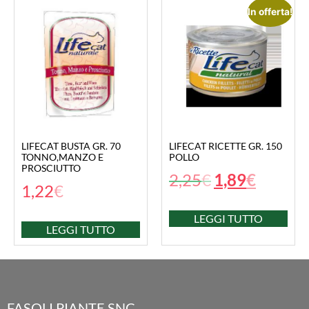
In offerta!
LIFECAT BUSTA GR. 70
LIFECAT RICETTE GR. 150
TONNO,MANZO E
POLLO
PROSCIUTTO
2,25
€
1,89
€
1,22
€
LEGGI TUTTO
LEGGI TUTTO
FASOLI PIANTE SNC