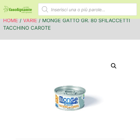
HOME
/
VARIE
/ MONGE GATTO GR. 80 SFILACCETTI
TACCHINO CAROTE