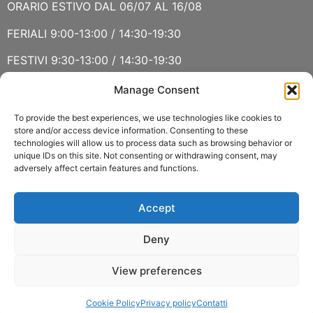
ORARIO ESTIVO DAL 06/07 AL 16/08
FERIALI 9:00-13:00 / 14:30-19:30
FESTIVI 9:30-13:00 / 14:30-19:30
Manage Consent
VERBANIA
SABATO 15 AGOSTO E DOMENICA 16 AGOSTO: CHIUSO
To provide the best experiences, we use technologies like cookies to
store and/or access device information. Consenting to these
technologies will allow us to process data such as browsing behavior or
ORARIO ESTIVO LUGLIO E AGOSTO
unique IDs on this site. Not consenting or withdrawing consent, may
adversely affect certain features and functions.
FERIALI 8:30-13:00 / 15:00-19:00
FESTIVI 8:30-12:30
Accept
Deny
View preferences
Copyright 2022 © Fasoli Piante P.IVA 01159790037 –
Cookie Policy
Privacy policy
Contatti
Policy delle spedizioni
–
Privacy policy
–
Cookie policy
MENU