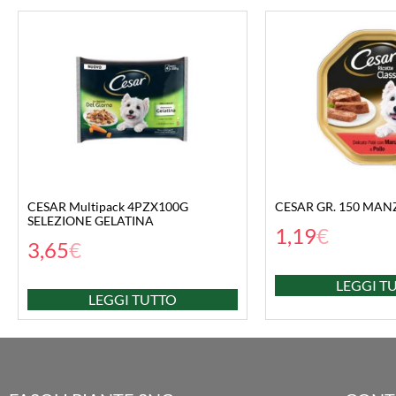
CESAR Multipack 4PZX100G
CESAR GR. 150 MAN
SELEZIONE GELATINA
1,19
€
3,65
€
LEGGI T
LEGGI TUTTO