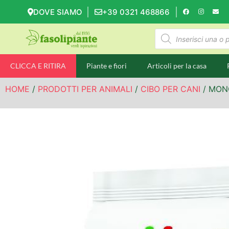
DOVE SIAMO
+39 0321 468866
CLICCA E RITIRA
Piante e fiori
Articoli per la casa
HOME
/
PRODOTTI PER ANIMALI
/
CIBO PER CANI
/ MON