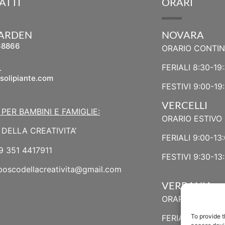
ATTI
ORARI
GARDEN
NOVARA
68866
ORARIO CONTI
L
FERIALI 8:30-19
solipiante.com
FESTIVI 9:00-19
VERCELLI
 PER BAMBINI E FAMIGLIE:
ORARIO ESTIVO 
DELLA CREATIVITA’
FERIALI 9:00-13:
9 351 4417911
FESTIVI 9:30-13:
boscodellacreativita@gmail.com
VERBANIA
ORARIO ESTIVO
To provide t
FERIALI 8:30-13: