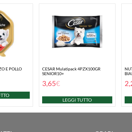
ZO E POLLO
CESAR Mulatipack 4PZX100GR
NUT
SENIOR10+
BIA
3,65
€
2,
UTTO
LEGGI TUTTO