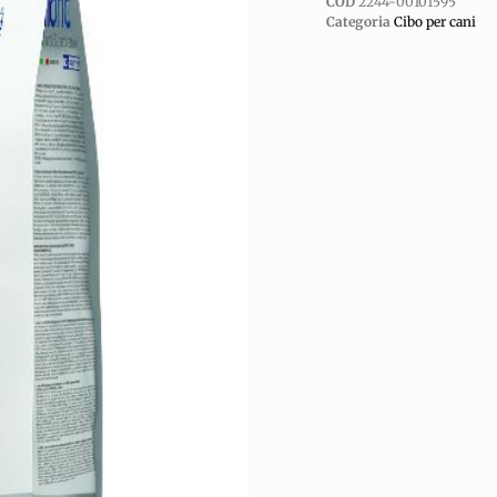
COD
2244-00101595
Categoria
Cibo per cani