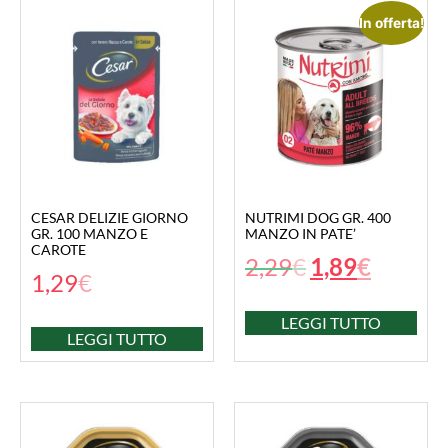
In offerta!
CESAR DELIZIE GIORNO
NUTRIMI DOG GR. 400
GR. 100 MANZO E
MANZO IN PATE’
CAROTE
2,29
€
1,89
€
1,29
€
LEGGI TUTTO
LEGGI TUTTO