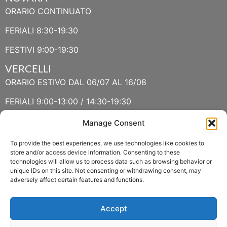
ORARIO CONTINUATO
FERIALI 8:30-19:30
FESTIVI 9:00-19:30
VERCELLI
ORARIO ESTIVO DAL 06/07 AL 16/08
FERIALI 9:00-13:00 / 14:30-19:30
FESTIVI 9:30-13:00 / 14:30-19:30
Manage Consent
To provide the best experiences, we use technologies like cookies to
VERBANIA
store and/or access device information. Consenting to these
technologies will allow us to process data such as browsing behavior or
ORARIO ESTIVO LUGLIO E AGOSTO
unique IDs on this site. Not consenting or withdrawing consent, may
adversely affect certain features and functions.
FERIALI 8:30-13:00 / 15:00-19:00
FESTIVI 8:30-12:30
Accept