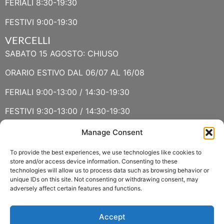
FERIALI 8:30-19:30
FESTIVI 9:00-19:30
VERCELLI
SABATO 15 AGOSTO: CHIUSO
ORARIO ESTIVO DAL 06/07 AL 16/08
FERIALI 9:00-13:00 / 14:30-19:30
FESTIVI 9:30-13:00 / 14:30-19:30
Manage Consent
VERBANIA
SABATO 15 AGOSTO E DOMENICA 16 AGOSTO: CHIUSO
To provide the best experiences, we use technologies like cookies to
store and/or access device information. Consenting to these
technologies will allow us to process data such as browsing behavior or
ORARIO ESTIVO LUGLIO E AGOSTO
unique IDs on this site. Not consenting or withdrawing consent, may
adversely affect certain features and functions.
FERIALI 8:30-13:00 / 15:00-19:00
FESTIVI 8:30-12:30
Accept