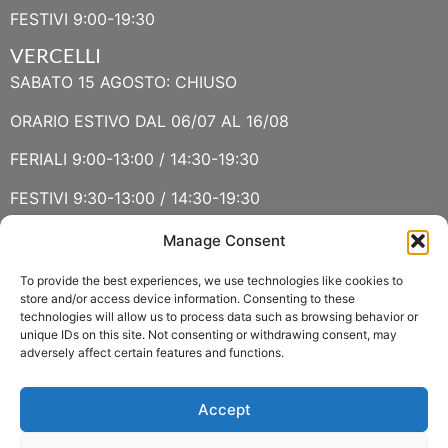
FESTIVI 9:00-19:30
VERCELLI
SABATO 15 AGOSTO: CHIUSO
ORARIO ESTIVO DAL 06/07 AL 16/08
FERIALI 9:00-13:00 / 14:30-19:30
FESTIVI 9:30-13:00 / 14:30-19:30
Manage Consent
VERBANIA
SABATO 15 AGOSTO E DOMENICA 16 AGOSTO: CHIUSO
To provide the best experiences, we use technologies like cookies to
store and/or access device information. Consenting to these
technologies will allow us to process data such as browsing behavior or
ORARIO ESTIVO LUGLIO E AGOSTO
unique IDs on this site. Not consenting or withdrawing consent, may
adversely affect certain features and functions.
FERIALI 8:30-13:00 / 15:00-19:00
FESTIVI 8:30-12:30
Accept