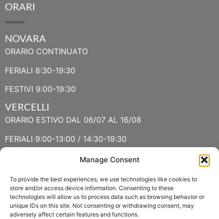
ORARI
NOVARA
ORARIO CONTINUATO
FERIALI 8:30-19:30
FESTIVI 9:00-19:30
VERCELLI
ORARIO ESTIVO DAL 06/07 AL 16/08
FERIALI 9:00-13:00 / 14:30-19:30
FESTIVI 9:30-13:00 / 14:30-19:30
Manage Consent
To provide the best experiences, we use technologies like cookies to
VERBANIA
store and/or access device information. Consenting to these
technologies will allow us to process data such as browsing behavior or
ORARIO ESTIVO LUGLIO E AGOSTO
unique IDs on this site. Not consenting or withdrawing consent, may
adversely affect certain features and functions.
FERIALI 8:30-13:00 / 15:00-19:00