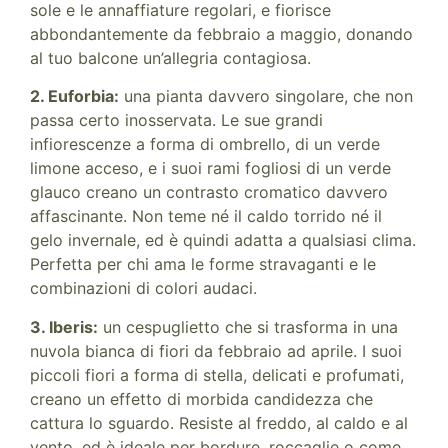
sole e le annaffiature regolari, e fiorisce
abbondantemente da febbraio a maggio, donando
al tuo balcone un’allegria contagiosa.
2. Euforbia:
una pianta davvero singolare, che non
passa certo inosservata. Le sue grandi
infiorescenze a forma di ombrello, di un verde
limone acceso, e i suoi rami fogliosi di un verde
glauco creano un contrasto cromatico davvero
affascinante. Non teme né il caldo torrido né il
gelo invernale, ed è quindi adatta a qualsiasi clima.
Perfetta per chi ama le forme stravaganti e le
combinazioni di colori audaci.
3. Iberis:
un cespuglietto che si trasforma in una
nuvola bianca di fiori da febbraio ad aprile. I suoi
piccoli fiori a forma di stella, delicati e profumati,
creano un effetto di morbida candidezza che
cattura lo sguardo. Resiste al freddo, al caldo e al
vento, ed è ideale per bordure, roccaglie o come