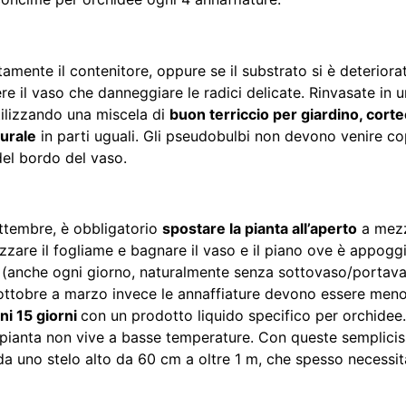
amente il contenitore, oppure se il substrato si è deteriorat
re il vaso che danneggiare le radici delicate. Rinvasate in 
tilizzando una miscela di
buon terriccio per giardino, cortec
urale
in parti uguali. Gli pseudobulbi non devono venire cop
del bordo del vaso.
settembre, è obbligatorio
spostare la pianta all’aperto
a mezz
zzare il fogliame e bagnare il vaso e il piano ove è appogg
e
(anche ogni giorno, naturalmente senza sottovaso/portava
da ottobre a marzo invece le annaffiature devono essere meno
ni 15 giorni
con un prodotto liquido specifico per orchidee
a pianta non vive a basse temperature. Con queste semplicis
 da uno stelo alto da 60 cm a oltre 1 m, che spesso necessita