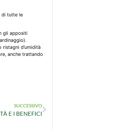
di tutte le
gli appositi
Giardinaggio).
 ristagni d’umidità
are, anche trattando
SUCCESSIVO
À E I BENEFICI