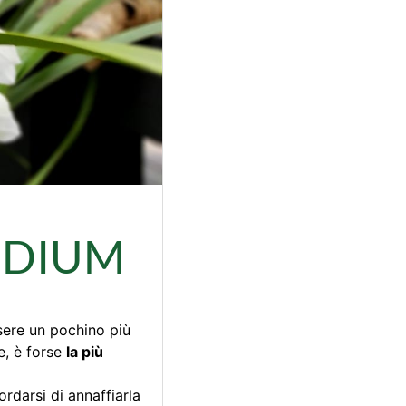
IDIUM
ssere un pochino più
e, è forse
la più
ordarsi di annaffiarla