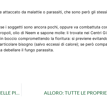
attaccato da malattie o parassiti, che sono però gli stessi 
e i soggetti sono ancora pochi, oppure va combattuta con 
 propoli, olio di Neem e sapone molle: li trovate nei Centri 
in boccio compromettendo la fioritura: si previene evitando
 particolare bisogno (salvo eccessi di calore); se però comp
 a debellare il fungo parassita.
LA BOTRITE: CHE COS’È LA MUFFA GRIGIA DELLE PIANTE
ALLORO: TUTTE LE PROPRIET