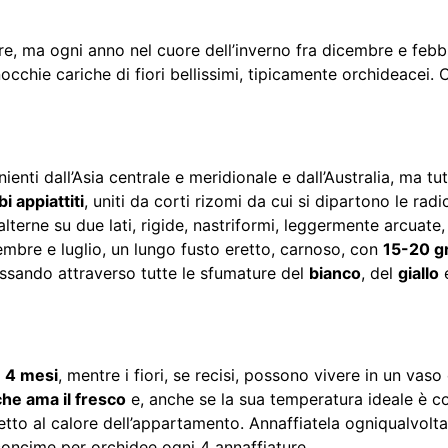
e, ma ogni anno nel cuore dell’inverno fra dicembre e febbr
nocchie cariche di fiori bellissimi, tipicamente orchideacei.
nienti dall’Asia centrale e meridionale e dall’Australia, ma tu
 appiattiti
, uniti da corti rizomi da cui si dipartono le radi
rne su due lati, rigide, nastriformi, leggermente arcuate,
cembre e luglio, un lungo fusto eretto, carnoso, con
15-20 gr
sando attraverso tutte le sfumature del
bianco
, del
giallo
 4 mesi
, mentre i fiori, se recisi, possono vivere in un va
che ama il fresco
e, anche se la sua temperatura ideale è c
etto al calore dell’appartamento. Annaffiatela ogniqualvolta 
concime per orchidee ogni 4 annaffiature.