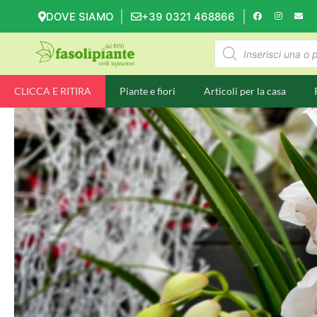
DOVE SIAMO
+39 0321 468866
CLICCA E RITIRA
Piante e fiori
Articoli per la casa