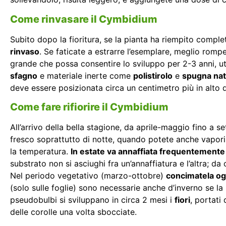
Come rinvasare il Cymbidium
Subito dopo la fioritura, se la pianta ha riempito complet
rinvaso
. Se faticate a estrarre l’esemplare, meglio rompe
grande che possa consentire lo sviluppo per 2-3 anni, u
sfagno
e materiale inerte come
polistirolo
e
spugna nat
deve essere posizionata circa un centimetro più in alto 
Come fare rifiorire il Cymbidium
All’arrivo della bella stagione, da aprile-maggio fino a 
fresco soprattutto di notte, quando potete anche vapori
la temperatura.
In estate va annaffiata frequentement
substrato non si asciughi fra un’annaffiatura e l’altra; 
Nel periodo vegetativo (marzo-ottobre)
concimatela og
(solo sulle foglie) sono necessarie anche d’inverno se l
pseudobulbi si sviluppano in circa 2 mesi i
fiori
, portati
delle corolle una volta sbocciate.