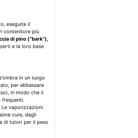
o, eseguite il
un contenitore più
cia di pino (“bark”),
erti e la loro base
’ombra in un luogo
iato, per abbassare
so), in modo che il
 frequenti.
. Le vaporizzazioni
sime cure, dagli
 di tutori per il peso