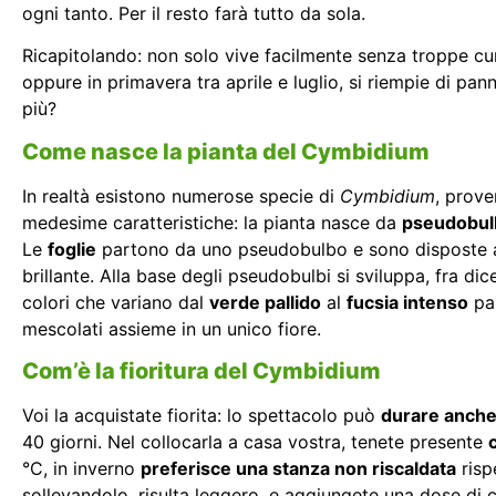
ogni tanto. Per il resto farà tutto da sola.
Ricapitolando: non solo vive facilmente senza troppe cur
oppure in primavera tra aprile e luglio, si riempie di pan
più?
Come nasce la pianta del Cymbidium
In realtà esistono numerose specie di
Cymbidium
, prove
medesime caratteristiche: la pianta nasce da
pseudobulbi
Le
foglie
partono da uno pseudobulbo e sono disposte alte
brillante. Alla base degli pseudobulbi si sviluppa, fra di
colori che variano dal
verde pallido
al
fucsia intenso
pas
mescolati assieme in un unico fiore.
Com’è la fioritura del Cymbidium
Voi la acquistate fiorita: lo spettacolo può
durare anche
40 giorni. Nel collocarla a casa vostra, tenete presente
°C, in inverno
preferisce una stanza non riscaldata
risp
sollevandolo, risulta leggero, e aggiungete una dose di 