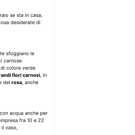
aio se sta in casa,
 Cosa desiderate di
tte sfoggiano le
ci carnose.
 di colore verde
andi fiori carnosi
, in
e del
rosa
, anche
so con acqua anche per
ompresa fra 10 e 22
il vaso,