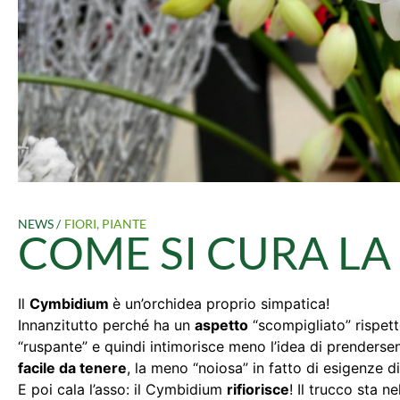
NEWS /
FIORI
,
PIANTE
COME SI CURA LA
Il
Cymbidium
è un’orchidea proprio simpatica!
Innanzitutto perché ha un
aspetto
“scompigliato” rispett
“ruspante” e quindi intimorisce meno l’idea di prenders
facile da tenere
, la meno “noiosa” in fatto di esigenze 
E poi cala l’asso: il Cymbidium
rifiorisce
! Il trucco sta n