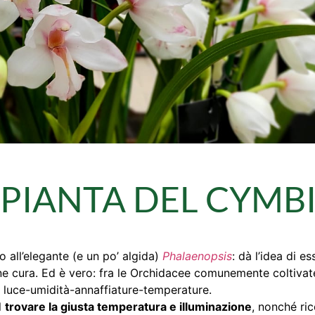
 PIANTA DEL CYMB
o all’elegante (e un po’ algida)
Phalaenopsis
: dà l’idea di e
ene cura. Ed è vero: fra le Orchidacee comunemente coltivat
di luce-umidità-annaffiature-temperature.
el
trovare la giusta temperatura e illuminazione
, nonché ric