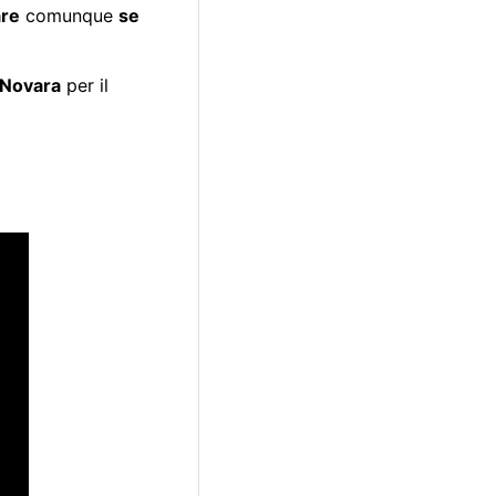
are
comunque
se
 Novara
per il