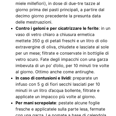
miele millefiori), in dose di due-tre tazze al
giorno prima dei pasti principali, a partire dal
decimo giorno precedente la presunta data
delle mestruazioni.
Contro i geloni e per cicatrizzare le ferite
: in un
vaso di vetro chiaro a chiusura ermetica
mettete 350 g di petali freschi e un litro di olio
extravergine di oliva, chiudete e lasciate al sole
per un mese; filtrate e conservate in bottiglie di
vetro scuro. Fate degli impacchi con una garza
imbevuta di un po’ d’olio, per 10 minuti tre volte
al giorno. Ottimo anche come antirughe.
In caso di contusioni e lividi
: preparate un
infuso con 5 g di fiori secchi lasciati per 10
minuti in un litro d’acqua bollente, filtrate e
applicate un impacco più volte al giorno.
Per mani screpolate
: pestate alcune foglie
fresche e applicatele sulla parte lesa, fermate
con una garza. Le pomate a base di calendola,