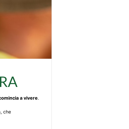
ERA
icomincia a vivere
.
a, che