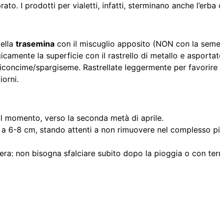
prato. I prodotti per vialetti, infatti, sterminano anche l’erb
della
trasemina
con il miscuglio apposito (NON con la seme
camente la superficie con il rastrello di metallo e asportate 
diconcime/spargiseme. Rastrellate leggermente per favorire 
orni.
 il momento, verso la seconda metà di aprile.
tto a 6-8 cm, stando attenti a non rimuovere nel complesso p
avera: non bisogna sfalciare subito dopo la pioggia o con te