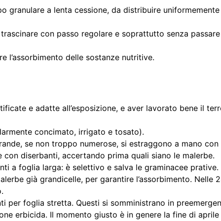
ipo granulare a lenta cessione, da distribuire uniformemente 
 trascinare con passo regolare e soprattutto senza passare 
e l’assorbimento delle sostanze nutritive.
ficate e adatte all’esposizione, e aver lavorato bene il ter
armente concimato, irrigato e tosato).
grande, se non troppo numerose, si estraggono a mano con 
ne con diserbanti, accertando prima quali siano le malerbe.
ti a foglia larga: è selettivo e salva le graminacee prative. 
lerbe già grandicelle, per garantire l’assorbimento. Nelle 
.
nti per foglia stretta. Questi si somministrano in preemergenz
ne erbicida. Il momento giusto è in genere la fine di aprile 