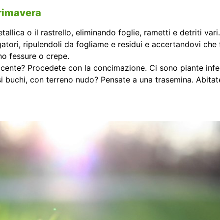
primavera
llica o il rastrello, eliminando foglie, rametti e detriti vari.
rigatori, ripulendoli da fogliame e residui e accertandovi che
no fessure o crepe.
acente? Procedete con la concimazione. Ci sono piante infe
i buchi, con terreno nudo? Pensate a una trasemina. Abitate