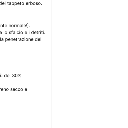
a del tappeto erboso.
nte normale!).
lo sfalcio e i detriti.
la penetrazione del
iù del 30%
rreno secco e