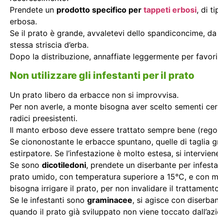
Prendete un
prodotto specifico per
tappeti erbosi
, di t
erbosa.
Se il prato è grande, avvaletevi dello spandiconcime, da
stessa striscia d’erba.
Dopo la distribuzione, annaffiate leggermente per favorir
Non utilizzare gli infestanti per il prato
Un prato libero da erbacce non si improvvisa.
Per non averle, a monte bisogna aver scelto sementi certi
radici preesistenti.
Il manto erboso deve essere trattato sempre bene (regol
Se ciononostante le erbacce spuntano, quelle di taglia 
estirpatore. Se l’infestazione è molto estesa, si intervie
Se sono
dicotiledoni
, prendete un diserbante per infestan
prato umido, con temperatura superiore a 15°C, e con ma
bisogna irrigare il prato, per non invalidare il trattamento
Se le infestanti sono
graminacee
, si agisce con diserba
quando il prato già sviluppato non viene toccato dall’azio