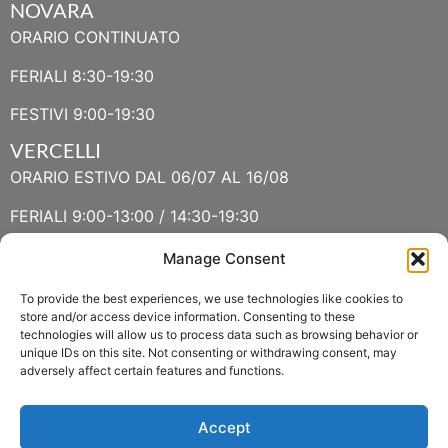
NOVARA
ORARIO CONTINUATO
FERIALI 8:30-19:30
FESTIVI 9:00-19:30
VERCELLI
ORARIO ESTIVO DAL 06/07 AL 16/08
FERIALI 9:00-13:00 / 14:30-19:30
FESTIVI 9:30-13:00 / 14:30-19:30
Manage Consent
To provide the best experiences, we use technologies like cookies to
VERBANIA
store and/or access device information. Consenting to these
technologies will allow us to process data such as browsing behavior or
ORARIO ESTIVO LUGLIO E AGOSTO
unique IDs on this site. Not consenting or withdrawing consent, may
adversely affect certain features and functions.
FERIALI 8:30-13:00 / 15:00-19:00
FESTIVI 8:30-12:30
Accept