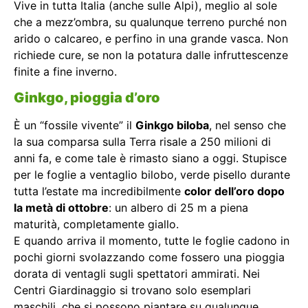
Vive in tutta Italia (anche sulle Alpi), meglio al sole
che a mezz’ombra, su qualunque terreno purché non
arido o calcareo, e perfino in una grande vasca. Non
richiede cure, se non la potatura dalle infruttescenze
finite a fine inverno.
Ginkgo, pioggia d’oro
È un “fossile vivente” il
Ginkgo biloba
, nel senso che
la sua comparsa sulla Terra risale a 250 milioni di
anni fa, e come tale è rimasto siano a oggi. Stupisce
per le foglie a ventaglio bilobo, verde pisello durante
tutta l’estate ma incredibilmente
color dell’oro dopo
la metà di ottobre
: un albero di 25 m a piena
maturità, completamente giallo.
E quando arriva il momento, tutte le foglie cadono in
pochi giorni svolazzando come fossero una pioggia
dorata di ventagli sugli spettatori ammirati. Nei
Centri Giardinaggio si trovano solo esemplari
maschili, che si possono piantare su qualunque