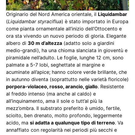
Originario del Nord America orientale, il
Liquidambar
(
Liquidambar styraciflua
) è stato importato in Europa
come pianta ornamentale all’inizio dell’Ottocento e
ora sta vivendo un nuovo periodo di gloria. Elegante
albero di
30 m d’altezza
(adatto solo a giardini
medio-grandi), ha una chioma slanciata in gioventù e
piramidale nell’adulto. Le foglie, lunghe 12 cm, sono
palmate a 5-7 lobi, seghettate al margine e
acuminate all’apice; hanno colore verde brillante, che
in autunno diventa (soprattutto nelle varietà floricole)
porpora-violaceo, rosso, arancio, giallo
. Resistente
al freddo intenso (ma anche al caldo) e
all’inquinamento, ama il sole o tutt’al più la
mezz’ombra. Il substrato preferito è umido, fertile,
sciolto, ben drenato, molto profondo, leggermente
acido, ma
si adatta a qualunque tipo di terreno
. Va
annaffiato con regolarità nei periodi più secchi e