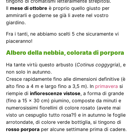
tingono di cromatismi letteralmente strepitosi.
Il
mese di ottobre
è proprio quello giusto per
ammirarli e goderne se già li avete nel vostro
giardino.
Fra i tanti, ne abbiamo scelti 5 che sicuramente vi
piaceranno!
Albero della nebbia, colorata di porpora
Ha tante virtù questo arbusto (
Cotinus coggygria
), e
non solo in autunno.
Cresce rapidamente fino alle dimensioni definitive (è
alto fino a 4 m e largo fino a 3,5 m). In
primavera
si
riempie di
infiorescenze vistose
, a forma di grande
(fino a 15 x 30 cm) piumino, composte da minuti e
numerosissimi fiorellini di colore rosato (avete mai
visto un cespuglio tutto rosa?!) e in autunno le foglie
arrotondate, di colore verde bottiglia, si tingono di
rosso porpora
per alcune settimane prima di cadere.