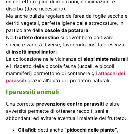
un corretto regime di irrigazioni, concimazioni e
diserbo (dove necessario).
Ma anche pulizia regolare dell’area da foglie secche e
detriti vegetali, perfetta igiene delle attrezzature, in
particolare delle
cesoie da potatura
.
Nel
frutteto domestico
si dovrebbero coltivare
specie e varietà diverse, favorendo così la presenza
di
insetti impollinatori
.
La collocazione nelle vicinanze di
siepi miste naturali
e il rispetto della piccola fauna (uccelli e piccoli
mammiferi) permettono di contenere gli
attacchi dei
parassiti
grazie all’aiuto dei predatori naturali.
I parassiti animali
Una corretta
prevenzione contro parassiti
e altre
avversità permette di ottenere raccolti sani e
abbondanti ed evitare eventuali malattie del frutteto.
Gli afidi
: detti anche
“pidocchi delle piante”
,