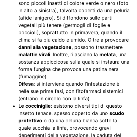
sono piccoli insetti di colore verde o nero (foto
in alto a sinistra), talvolta coperti da una peluria
(afide lanigero). Si diffondono sulle parti
vegetali più tenere (germogli di foglie e
boccioli), soprattutto in primavera, quando il
clima si fa più caldo e umido. Oltre a provocare
danni alla vegetazione
, possono trasmettere
malattie virali
. Inoltre, rilasciano la
melata
, una
sostanza appiccicosa sulla quale si instaura una
forma fungina che provoca una patina nera
(fumaggine).
Difesa
: si interviene quando l’infestazione è
nelle sue prime fasi, con fitofarmaci sistemici
(entrano in circolo con la linfa).
Le cocciniglie
: esistono diversi tipi di questo
insetto tenace, spesso coperto da uno
scudo
protettivo
o da una peluria bianca sotto la
quale succhia la linfa, provocando gravi
deperimenti della vegetazione, la caduta del