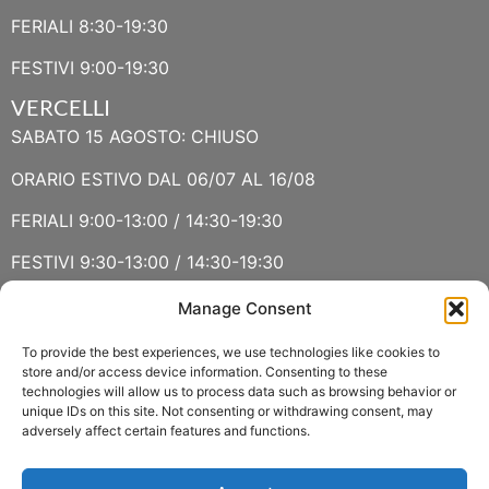
FERIALI 8:30-19:30
FESTIVI 9:00-19:30
VERCELLI
SABATO 15 AGOSTO: CHIUSO
ORARIO ESTIVO DAL 06/07 AL 16/08
FERIALI 9:00-13:00 / 14:30-19:30
FESTIVI 9:30-13:00 / 14:30-19:30
Manage Consent
VERBANIA
SABATO 15 AGOSTO E DOMENICA 16 AGOSTO: CHIUSO
To provide the best experiences, we use technologies like cookies to
store and/or access device information. Consenting to these
technologies will allow us to process data such as browsing behavior or
ORARIO ESTIVO LUGLIO E AGOSTO
unique IDs on this site. Not consenting or withdrawing consent, may
adversely affect certain features and functions.
FERIALI 8:30-13:00 / 15:00-19:00
FESTIVI 8:30-12:30