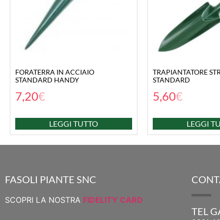
FORATERRA IN ACCIAIO
TRAPIANTATORE ST
STANDARD HANDY
STANDARD
7,20
€
5,60
€
LEGGI TUTTO
LEGGI T
FASOLI PIANTE SNC
CONT
SCOPRI LA NOSTRA
FIDELITY CARD
TEL 