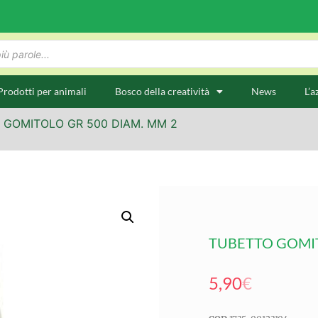
Prodotti per animali
Bosco della creatività
News
L’a
 GOMITOLO GR 500 DIAM. MM 2
TUBETTO GOMIT
5,90
€