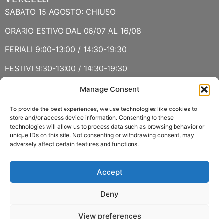
SABATO 15 AGOSTO: CHIUSO
ORARIO ESTIVO DAL 06/07 AL 16/08
FERIALI 9:00-13:00 / 14:30-19:30
FESTIVI 9:30-13:00 / 14:30-19:30
Manage Consent
VERBANIA
SABATO 15 AGOSTO E DOMENICA 16 AGOSTO: CHIUSO
To provide the best experiences, we use technologies like cookies to
store and/or access device information. Consenting to these
technologies will allow us to process data such as browsing behavior or
ORARIO ESTIVO LUGLIO E AGOSTO
unique IDs on this site. Not consenting or withdrawing consent, may
adversely affect certain features and functions.
FERIALI 8:30-13:00 / 15:00-19:00
FESTIVI 8:30-12:30
Accept
Deny
View preferences