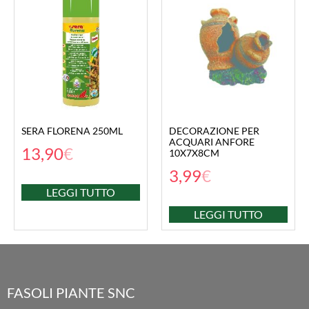
SERA FLORENA 250ML
DECORAZIONE PER
ACQUARI ANFORE
13,90
€
10X7X8CM
3,99
€
LEGGI TUTTO
LEGGI TUTTO
FASOLI PIANTE SNC