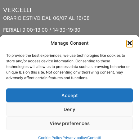
VERCELLI
ORARIO ESTIVO DAL 06/07 AL 16/08
FERIALI 9:00-13:00 / 14:30-19:30
FESTIVI 9:30-13:00 / 14:30-19:30
Manage Consent
To provide the best experiences, we use technologies like cookies to
VERBANIA
store and/or access device information. Consenting to these
technologies will allow us to process data such as browsing behavior or
ORARIO ESTIVO LUGLIO E AGOSTO
unique IDs on this site. Not consenting or withdrawing consent, may
adversely affect certain features and functions.
FERIALI 8:30-13:00 / 15:00-19:00
FESTIVI 8:30-12:30
Accept
Deny
View preferences
Copyright 2022 © Fasoli Piante P.IVA 01159790037 –
Cookie Policy
Privacy policy
Contatti
Policy delle spedizioni
–
Privacy policy
–
Cookie policy