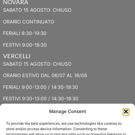
NOVARA
SABATO 15 AGOSTO: CHIUSO
ORARIO CONTINUATO
FERIALI 8:30-19:30
FESTIVI 9:00-19:30
VERCELLI
SABATO 15 AGOSTO: CHIUSO
ORARIO ESTIVO DAL 06/07 AL 16/08
FERIALI 9:00-13:00 / 14:30-19:30
FESTIVI 9:30-13:00 / 14:30-19:30
Manage Consent
VERBANIA
SABATO 15 AGOSTO E DOMENICA 16 AGOSTO: CHIUSO
To provide the best experiences, we use technologies like cookies to
store and/or access device information. Consenting to these
technologies will allow us to process data such as browsing behavior or