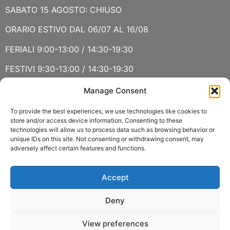
SABATO 15 AGOSTO: CHIUSO
ORARIO ESTIVO DAL 06/07 AL 16/08
FERIALI 9:00-13:00 / 14:30-19:30
FESTIVI 9:30-13:00 / 14:30-19:30
Manage Consent
VERBANIA
SABATO 15 AGOSTO E DOMENICA 16 AGOSTO: CHIUSO
To provide the best experiences, we use technologies like cookies to
store and/or access device information. Consenting to these
technologies will allow us to process data such as browsing behavior or
ORARIO ESTIVO LUGLIO E AGOSTO
unique IDs on this site. Not consenting or withdrawing consent, may
adversely affect certain features and functions.
FERIALI 8:30-13:00 / 15:00-19:00
FESTIVI 8:30-12:30
Accept
Deny
View preferences