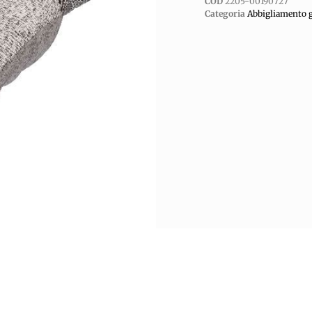
COD
2205-00190727
Categoria
Abbigliamento g