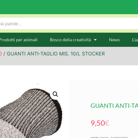
Prodotti per animali
Bosco della creatività
News
L’a
O
/ GUANTI ANTI-TAGLIO MIS. 10/L STOCKER
GUANTI ANTI-TA
9,50
€