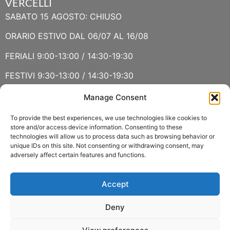
VERCELLI
SABATO 15 AGOSTO: CHIUSO
ORARIO ESTIVO DAL 06/07 AL 16/08
FERIALI 9:00-13:00 / 14:30-19:30
FESTIVI 9:30-13:00 / 14:30-19:30
Manage Consent
VERBANIA
SABATO 15 AGOSTO E DOMENICA 16 AGOSTO: CHIUSO
To provide the best experiences, we use technologies like cookies to
store and/or access device information. Consenting to these
technologies will allow us to process data such as browsing behavior or
ORARIO ESTIVO LUGLIO E AGOSTO
unique IDs on this site. Not consenting or withdrawing consent, may
adversely affect certain features and functions.
FERIALI 8:30-13:00 / 15:00-19:00
FESTIVI 8:30-12:30
Accept
Deny