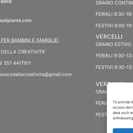
68866
ORARIO CONTI
L
FERIALI 8:30-19
solipiante.com
FESTIVI 9:00-19
VERCELLI
 PER BAMBINI E FAMIGLIE:
ORARIO ESTIVO 
DELLA CREATIVITA’
FERIALI 9:00-13:
9 351 4417911
FESTIVI 9:30-13:
boscodellacreativita@gmail.com
VERBANIA
ORARIO ESTIVO
To provide t
FERIALI 8:30-13:
access devic
data such as
FESTIVI 8:30-12
withdrawing