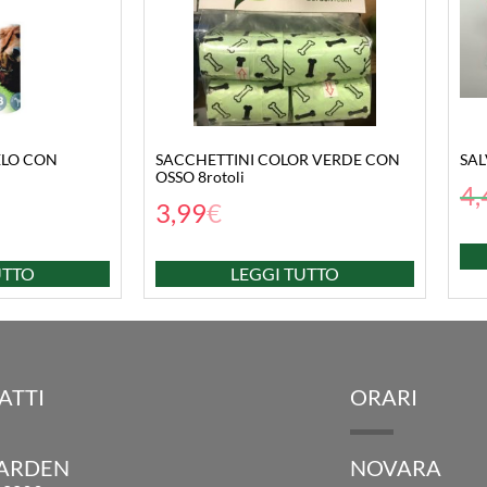
ELO CON
SACCHETTINI COLOR VERDE CON
SAL
OSSO 8rotoli
4,
3,99
€
UTTO
LEGGI TUTTO
ATTI
ORARI
GARDEN
NOVARA