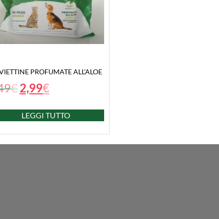
VIETTINE PROFUMATE ALL’ALOE
49
€
2,99
€
LEGGI TUTTO