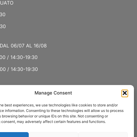
NUATO
:30
:30
DAL 06/07 AL 16/08
00 / 14:30-19:30
00 / 14:30-19:30
Manage Consent
 LUGLIO E AGOSTO
he best experiences, we use technologies like cookies to store and/or
00 / 15:00-19:00
e information. Consenting to these technologies will allow us to process
 browsing behavior or unique IDs on this site. Not consenting or
:30
 consent, may adversely affect certain features and functions.