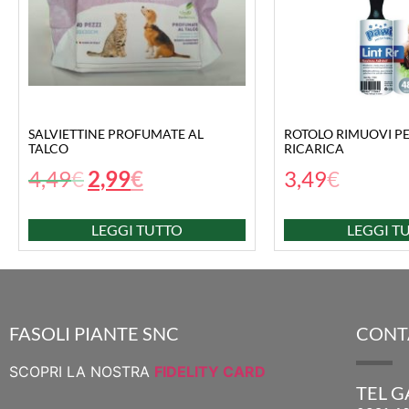
SALVIETTINE PROFUMATE AL
ROTOLO RIMUOVI P
TALCO
RICARICA
4,49
€
2,99
€
3,49
€
LEGGI TUTTO
LEGGI T
FASOLI PIANTE SNC
CONT
SCOPRI LA NOSTRA
FIDELITY CARD
TEL 