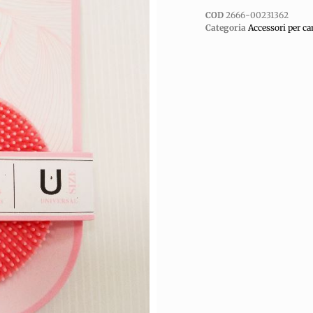
COD
2666-00231362
Categoria
Accessori per ca