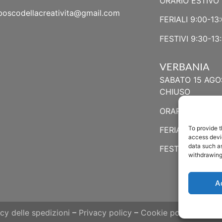
ORARIO ESTIVO 
boscodellacreativita@gmail.com
FERIALI 9:00-13:
FESTIVI 9:30-13:
VERBANIA
SABATO 15 AGO
CHIUSO
ORARIO ESTIVO
To provide t
FERIALI 8:30-13:
access devic
data such as
FESTIVI 8:30-12
withdrawing
A
icy delle spedizioni
–
Privacy policy
–
Cookie policy