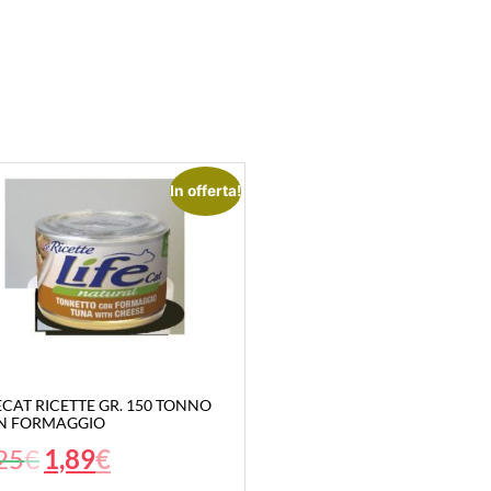
In offerta!
ECAT RICETTE GR. 150 TONNO
N FORMAGGIO
25
€
1,89
€