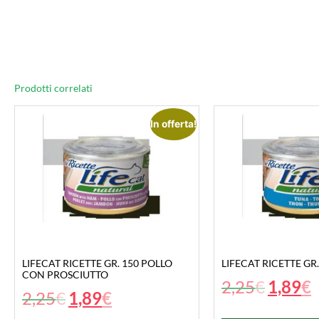
Prodotti correlati
In offerta!
LIFECAT RICETTE GR. 150 POLLO
LIFECAT RICETTE GR
CON PROSCIUTTO
2,25
€
1,89
€
2,25
€
1,89
€