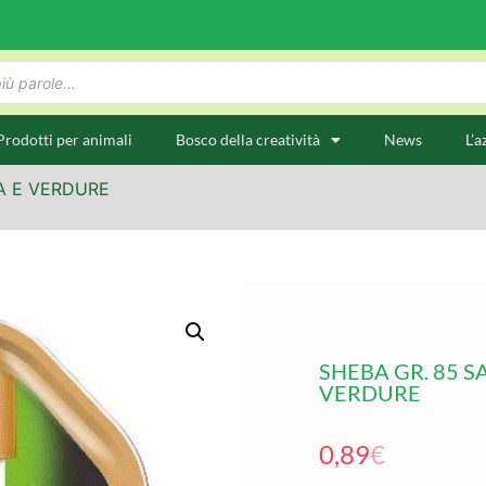
Prodotti per animali
Bosco della creatività
News
L’a
RA E VERDURE
SHEBA GR. 85 S
VERDURE
0,89
€