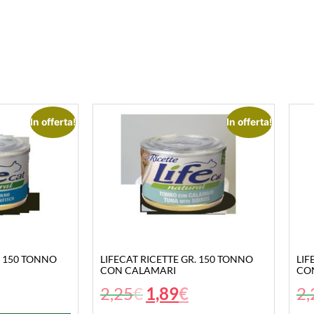
In offerta!
In offerta!
. 150 TONNO
LIFECAT RICETTE GR. 150 TONNO
LIF
CON CALAMARI
CO
2,25
€
1,89
€
2,