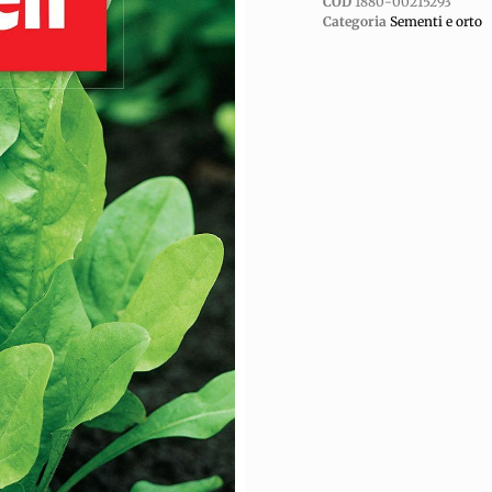
COD
1880-00215293
Categoria
Sementi e orto