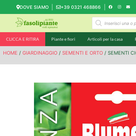
DOVE SIAMO
+39 0321 468866
CLICCA E RITIRA
Piante e fiori
Articoli per la casa
HOME
/
GIARDINAGGIO
/
SEMENTI E ORTO
/ SEMENTI C