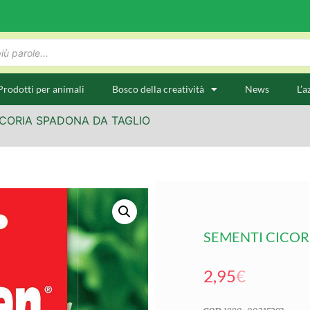
Prodotti per animali
Bosco della creatività
News
L’a
ICORIA SPADONA DA TAGLIO
SEMENTI CICOR
2,95
€