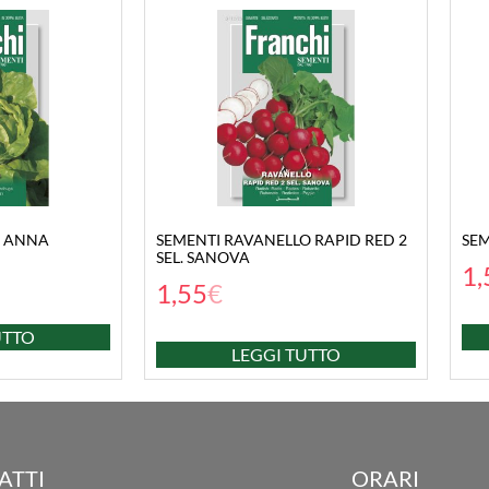
. ANNA
SEMENTI RAVANELLO RAPID RED 2
SEM
SEL. SANOVA
1,
1,55
€
UTTO
LEGGI TUTTO
ATTI
ORARI