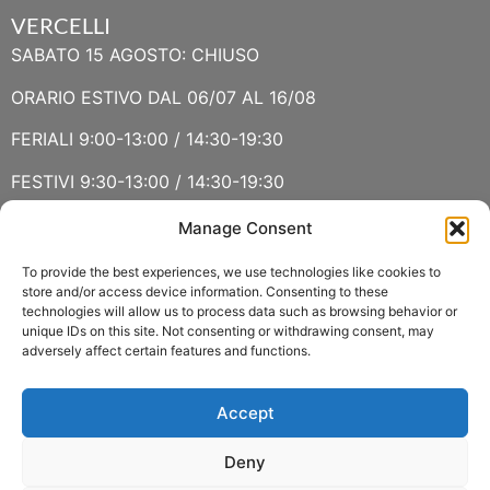
VERCELLI
SABATO 15 AGOSTO: CHIUSO
ORARIO ESTIVO DAL 06/07 AL 16/08
FERIALI 9:00-13:00 / 14:30-19:30
FESTIVI 9:30-13:00 / 14:30-19:30
Manage Consent
VERBANIA
SABATO 15 AGOSTO E DOMENICA 16 AGOSTO: CHIUSO
To provide the best experiences, we use technologies like cookies to
store and/or access device information. Consenting to these
technologies will allow us to process data such as browsing behavior or
ORARIO ESTIVO LUGLIO E AGOSTO
unique IDs on this site. Not consenting or withdrawing consent, may
adversely affect certain features and functions.
FERIALI 8:30-13:00 / 15:00-19:00
FESTIVI 8:30-12:30
Accept
Deny