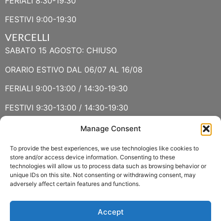
FERIALI 8:30-19:30
FESTIVI 9:00-19:30
VERCELLI
SABATO 15 AGOSTO: CHIUSO
ORARIO ESTIVO DAL 06/07 AL 16/08
FERIALI 9:00-13:00 / 14:30-19:30
FESTIVI 9:30-13:00 / 14:30-19:30
Manage Consent
VERBANIA
SABATO 15 AGOSTO E DOMENICA 16 AGOSTO: CHIUSO
To provide the best experiences, we use technologies like cookies to
store and/or access device information. Consenting to these
technologies will allow us to process data such as browsing behavior or
ORARIO ESTIVO LUGLIO E AGOSTO
unique IDs on this site. Not consenting or withdrawing consent, may
adversely affect certain features and functions.
FERIALI 8:30-13:00 / 15:00-19:00
FESTIVI 8:30-12:30
Accept