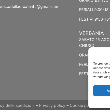
ORARIO ESTIVO 
boscodellacreativita@gmail.com
FERIALI 9:00-13:
FESTIVI 9:30-13:
VERBANIA
SABATO 15 AGO
CHIUSO
ORARIO ESTIVO
To provide t
FERIALI 8:30-13:
access devic
data such as
FESTIVI 8:30-12
withdrawing
A
icy delle spedizioni
–
Privacy policy
–
Cookie policy