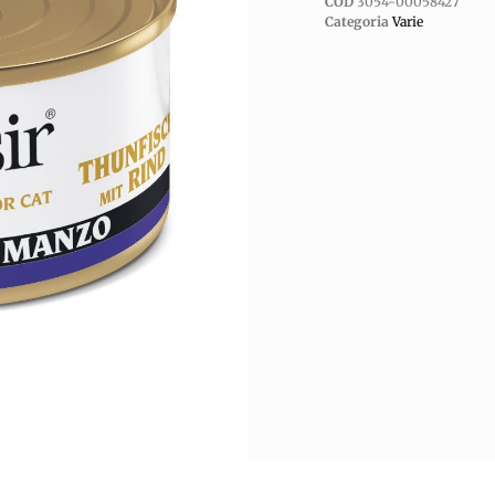
COD
3054-00058427
Categoria
Varie