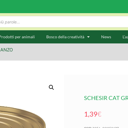
Prodotti per animali
Bosco della creatività
News
L’a
MANZO
SCHESIR CAT G
1,39
€