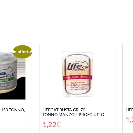
In offerta!
. 150 TONNO,
LIFECAT BUSTA GR. 70
LIF
TONNO,MANZO E PROSCIUTTO
1,
1,22
€