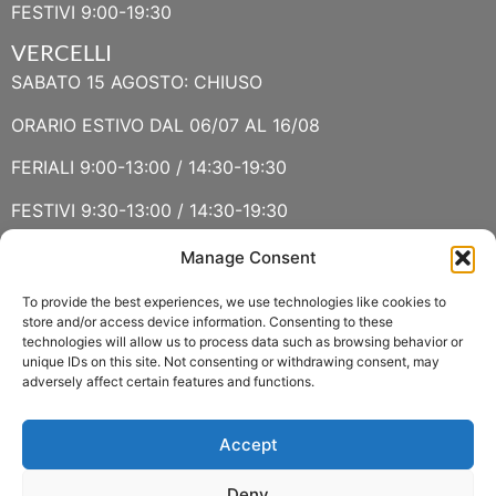
FESTIVI 9:00-19:30
VERCELLI
SABATO 15 AGOSTO: CHIUSO
ORARIO ESTIVO DAL 06/07 AL 16/08
FERIALI 9:00-13:00 / 14:30-19:30
FESTIVI 9:30-13:00 / 14:30-19:30
Manage Consent
VERBANIA
SABATO 15 AGOSTO E DOMENICA 16 AGOSTO: CHIUSO
To provide the best experiences, we use technologies like cookies to
store and/or access device information. Consenting to these
technologies will allow us to process data such as browsing behavior or
ORARIO ESTIVO LUGLIO E AGOSTO
unique IDs on this site. Not consenting or withdrawing consent, may
adversely affect certain features and functions.
FERIALI 8:30-13:00 / 15:00-19:00
FESTIVI 8:30-12:30
Accept
Deny