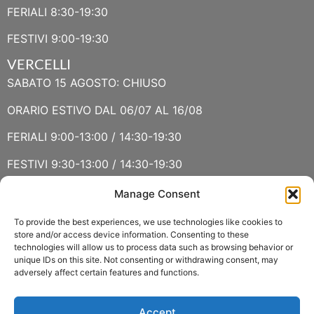
FERIALI 8:30-19:30
FESTIVI 9:00-19:30
VERCELLI
SABATO 15 AGOSTO: CHIUSO
ORARIO ESTIVO DAL 06/07 AL 16/08
FERIALI 9:00-13:00 / 14:30-19:30
FESTIVI 9:30-13:00 / 14:30-19:30
Manage Consent
VERBANIA
SABATO 15 AGOSTO E DOMENICA 16 AGOSTO: CHIUSO
To provide the best experiences, we use technologies like cookies to
store and/or access device information. Consenting to these
technologies will allow us to process data such as browsing behavior or
ORARIO ESTIVO LUGLIO E AGOSTO
unique IDs on this site. Not consenting or withdrawing consent, may
adversely affect certain features and functions.
FERIALI 8:30-13:00 / 15:00-19:00
FESTIVI 8:30-12:30
Accept