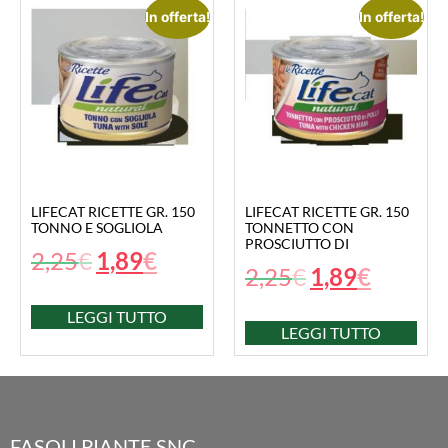
In offerta!
In offerta!
LIFECAT RICETTE GR. 150
LIFECAT RICETTE GR. 150
TONNO E SOGLIOLA
TONNETTO CON
PROSCIUTTO DI
2,25
€
1,89
€
2,25
€
1,89
€
LEGGI TUTTO
LEGGI TUTTO
FASOLI PIANTE SNC