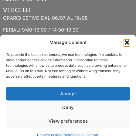
VERCELLI
ORARIO ESTIVO DAL 06/07 AL 16/08
FERIALI 9:00-13:00 / 14:30-19:30
FESTIVI 9:30-13:00 / 14:30-19:30
Manage Consent
To provide the best experiences, we use technologies like cookies to
VERBANIA
store and/or access device information. Consenting to these
technologies will allow us to process data such as browsing behavior or
ORARIO ESTIVO LUGLIO E AGOSTO
unique IDs on this site. Not consenting or withdrawing consent, may
adversely affect certain features and functions.
FERIALI 8:30-13:00 / 15:00-19:00
FESTIVI 8:30-12:30
Accept
Deny
View preferences
Copyright 2022 © Fasoli Piante P.IVA 01159790037 –
Privacy policy
Privacy policy
Contatti