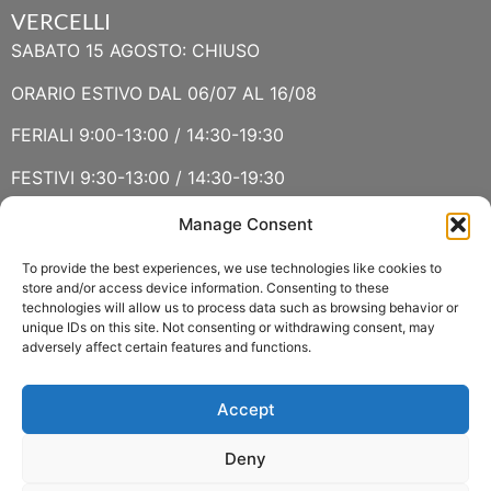
VERCELLI
SABATO 15 AGOSTO: CHIUSO
ORARIO ESTIVO DAL 06/07 AL 16/08
FERIALI 9:00-13:00 / 14:30-19:30
FESTIVI 9:30-13:00 / 14:30-19:30
Manage Consent
VERBANIA
SABATO 15 AGOSTO E DOMENICA 16 AGOSTO: CHIUSO
To provide the best experiences, we use technologies like cookies to
store and/or access device information. Consenting to these
technologies will allow us to process data such as browsing behavior or
ORARIO ESTIVO LUGLIO E AGOSTO
unique IDs on this site. Not consenting or withdrawing consent, may
adversely affect certain features and functions.
FERIALI 8:30-13:00 / 15:00-19:00
FESTIVI 8:30-12:30
Accept
Deny